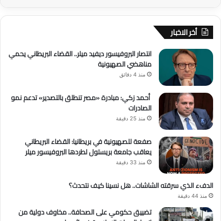
أخر الاخبار
انتصار البروفيسور ديفيد ميلر.. القضاء البريطاني يحمي
مناهضي الصهيونية
منذ 4 دقائق
أحمد زكي: مبادرة «مصر تنطلق بالتصدير» تدعم نمو
الصادرات
منذ 25 دقيقة
صفعة للصهيونية في بريطانيا: القضاء البريطاني
يعاقب جامعة بريستول لطردها البروفيسور ميلر
منذ 33 دقيقة
الدفء الذي سرقته الشاشات.. هل نسينا كيف نتحدث؟
منذ 44 دقيقة
تضييق حكومي على الصحافة.. مخاوف دولية من