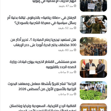
انهيار الحريات الإعلامية في إثيوبيا
منذ 47 دقيقة
البرهان في «صالة رياضية» بالخرطوم.. لياقة بدنية أم
رسائل سياسية في معركة الشرعية بالسودان؟
منذ 52 دقيقة
هل تستعيد نيجيريا زمام المبادرة ؟.. تحرير أكثر من
300 مختطف يختبر قدرة أبوجا على دحر الإرهاب
منذ 60 دقيقة
مدير مستشفى القناطر الخيريه يهنئ قيادات وزارة
الصحه الجدد بالقليوبيه
منذ 9 ساعات
الزراعة” تنشر تقريرًا بأنشطة معامل ومعاهد البحوث
الزراعية بالأسبوع الأول من أغسطس 2026
منذ 9 ساعات
اتفاقية الردع التاريخية.. السعودية وتركيا وباكستان
توقع اتفاقًا دفاعيًا ثلاثيًا لتعزيز الأمن الجماعي