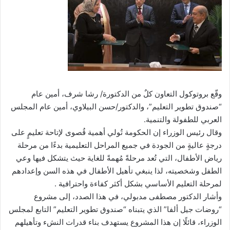
وقّع بروتوكول التعاون كلٌ من الدكتورة/ رشا شرف، أمين عام
“صندوق تطوير التعليم”، والدكتور/حسن البيلاوي، أمين عام المجلس
العربي للطفولة والتنمية.
وقال رئيس الوزراء إن الحكومة تُولي أهمية قُصوى لإتاحة تعليمٍ على
درجةٍ عاليةٍ من الجودة في جميع المراحل التعليمية بدءًا من مرحلة
رياض الأطفال، التي تُعد مرحلةً مُهمةً للغاية حيث يتشكل فيها وعي
الطفل وشخصيته، لذا ينبغي تأهيل الأطفال في هذه السن وإعدادهم
لمرحلة التعليم الأساسي بشكل أكثر كفاءة واحترافية .
وأشار الدكتور مصطفى مدبولي، في هذا الصدد، إلى مشروع
“روضات جيل ألفا” الذي يتبناه “صندوق تطوير التعليم” التابع لمجلس
الوزراء، قائلًا إن هذا المشروع يستهدف بناء قدرات النشء وتأهيلهم