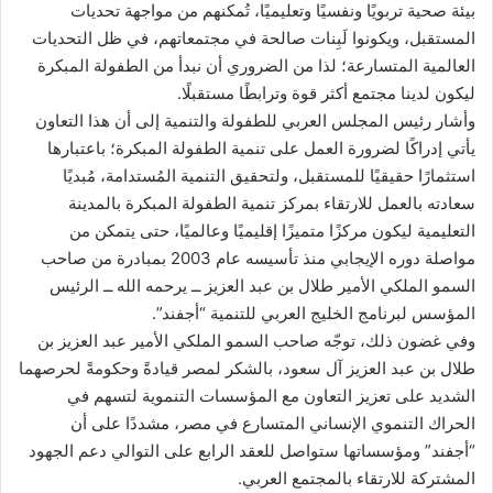
بيئة صحية تربويًا ونفسيًا وتعليميًا، تُمكنهم من مواجهة تحديات
المستقبل، ويكونوا لَبِنات صالحة في مجتمعاتهم، في ظل التحديات
العالمية المتسارعة؛ لذا من الضروري أن نبدأ من الطفولة المبكرة
ليكون لدينا مجتمع أكثر قوة وترابطًا مستقبلًا.
وأشار رئيس المجلس العربي للطفولة والتنمية إلى أن هذا التعاون
يأتي إدراكًا لضرورة العمل على تنمية الطفولة المبكرة؛ باعتبارها
استثمارًا حقيقيًا للمستقبل، ولتحقيق التنمية المُستدامة، مُبديًا
سعادته بالعمل للارتقاء بمركز تنمية الطفولة المبكرة بالمدينة
التعليمية ليكون مركزًا متميزًا إقليميًا وعالميًا، حتى يتمكن من
مواصلة دوره الإيجابي منذ تأسيسه عام 2003 بمبادرة من صاحب
السمو الملكي الأمير طلال بن عبد العزيز ــ يرحمه الله ــ الرئيس
المؤسس لبرنامج الخليج العربي للتنمية “أجفند”.
وفي غضون ذلك، توجّه صاحب السمو الملكي الأمير عبد العزيز بن
طلال بن عبد العزيز آل سعود، بالشكر لمصر قيادةً وحكومةً لحرصهما
الشديد على تعزيز التعاون مع المؤسسات التنموية لتسهم في
الحراك التنموي الإنساني المتسارع في مصر، مشددًا على أن
“أجفند” ومؤسساتها ستواصل للعقد الرابع على التوالي دعم الجهود
المشتركة للارتقاء بالمجتمع العربي.