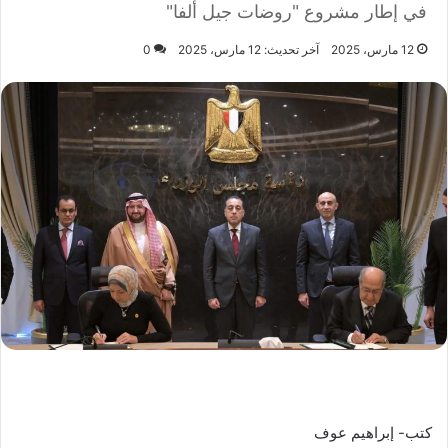
في إطار مشروع "روضات جيل ألفا"
12 مارس، 2025
آخر تحديث: 12 مارس، 2025
0
كتب- إبراهيم عوف