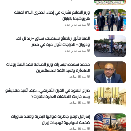
وزير التعليم يشارك في إحياء الذكرى الـ81 لقنبلة
هيروشيما باليابان
منذ ساعة واحدة
المنيا تتألق رياضياًو تستضيف سباق «ريد بُل لف
ودوران» للدراجات لأول مرة في مصر
منذ ساعة واحدة
محمد سعده: تيسيرات وزير الصناعة تنقذ المشروعات
المتعثرة وتعيد الثقة للمستثمرين
منذ 15 ساعة
صراع النفوذ في القرن الأفريقي.. كيف تُعيد مقديشو
رسم خارطة التحالفات العابرة للقارات؟
منذ 15 ساعة
إسرائيل ترفع جاهزية قواتها البحرية وتنفذ مناورات
ضخمة لمواجهة تهديدات إيران
منذ 16 ساعة