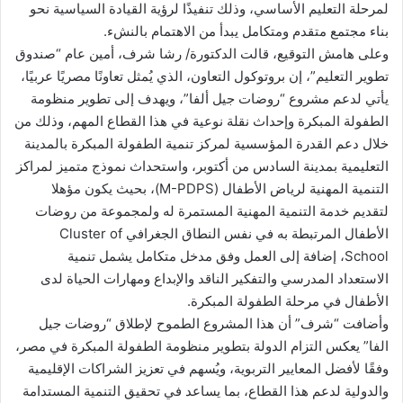
لمرحلة التعليم الأساسي، وذلك تنفيذًا لرؤية القيادة السياسية نحو
بناء مجتمع متقدم ومتكامل يبدأ من الاهتمام بالنشء.
وعلى هامش التوقيع، قالت الدكتورة/ رشا شرف، أمين عام “صندوق
تطوير التعليم”، إن بروتوكول التعاون، الذي يُمثل تعاونًا مصريًا عربيًا،
يأتي لدعم مشروع “روضات جيل ألفا”، ويهدف إلى تطوير منظومة
الطفولة المبكرة وإحداث نقلة نوعية في هذا القطاع المهم، وذلك من
خلال دعم القدرة المؤسسية لمركز تنمية الطفولة المبكرة بالمدينة
التعليمية بمدينة السادس من أكتوبر، واستحداث نموذج متميز لمراكز
التنمية المهنية لرياض الأطفال (M-PDPS)، بحيث يكون مؤهلا
لتقديم خدمة التنمية المهنية المستمرة له ولمجموعة من روضات
الأطفال المرتبطة به في نفس النطاق الجغرافي Cluster of
School، إضافة إلى العمل وفق مدخل متكامل يشمل تنمية
الاستعداد المدرسي والتفكير الناقد والإبداع ومهارات الحياة لدى
الأطفال في مرحلة الطفولة المبكرة.
وأضافت “شرف” أن هذا المشروع الطموح لإطلاق “روضات جيل
الفا” يعكس التزام الدولة بتطوير منظومة الطفولة المبكرة في مصر،
وفقًا لأفضل المعايير التربوية، ويُسهم في تعزيز الشراكات الإقليمية
والدولية لدعم هذا القطاع، بما يساعد في تحقيق التنمية المستدامة