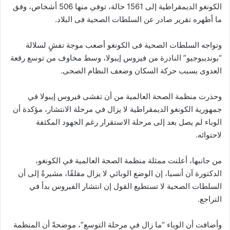
الكونغو الديمقراطية إلى 1561 حالة، توفي منها 506 أشخاص، وفق
ما أظهره تقرير صادر عن السلطات الصحية فى البلاد.
وتواجه السلطات الصحية فى الكونغو أصعب موجة تفشٍ لسلالة
“بونديبوجيو” النادرة من فيروس إيبولا، وسط مخاوف من توسع رقعة
العدوى بسبب حركة السكان وضعف النظام الصحى.
وحذرت منظمة الصحة العالمية من أن تفشى فيروس إيبولا في
جمهورية الكونغو الديمقراطية لا يزال في مرحلة الانتشار، مؤكدة أن
الوباء لم يصل بعد إلى مرحلة الاستقرار رغم الجهود المكثفة
لاحتوائه.
من جانبها، أعلنت ممثلة منظمة الصحة العالمية في الكونغو،
الدكتورة آن أنسيا، إن الوضع الوبائي لا يزال مقلقًا، مشيرةً إلى أن
السلطات الصحية لا تستطيع القول إن انتشار الفيروس بدأ في
التراجع.
وأضافت أن الوباء “ما زال في مرحلة التوسع”، موضحةً أن المنظمة