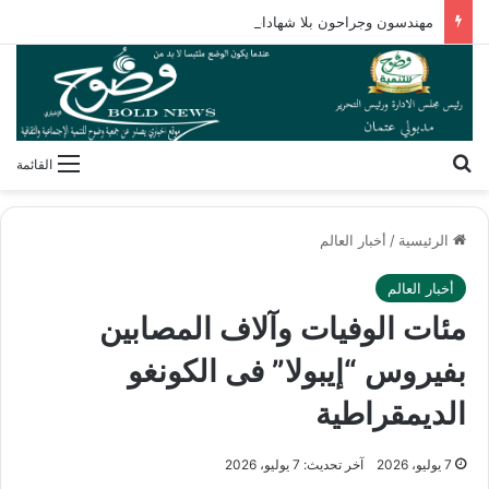
مهندسون وجراحون بلا شهادات! كيف فكك مصطفى محمود شفرة “غريزة” المخلوقات العجيبة؟
بحث عن
القائمة
الرئيسية
/
أخبار العالم
أخبار العالم
مئات الوفيات وآلاف المصابين
بفيروس “إيبولا” فى الكونغو
الديمقراطية
7 يوليو، 2026
آخر تحديث: 7 يوليو، 2026