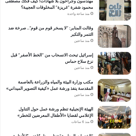
مهندسون وجراحون بلا شهادات! كيف فكك مصطفى
محمود شفرة “غريزة” المخلوقات العجيبة؟
منذ ساعة واحدة
وقالت المنابر: “لا يسخر قوم من قوم”.. صرخة ضد
التنمر والتكبر
منذ ساعتين
إسرائيل تبحث الانسحاب من “الخط الأصفر” قبل
نزع سلاح حماس
منذ ساعتين
مكتب وزارة البيئة والمياه والزراعة بالعاصمة
المقدسة ينفذ ورشة عمل «كيفية التصوير الميداني»
منذ ساعتين
الهيئة الإنجيلية تنظم ورشة عمل حول التناول
الإعلامي لقضايا «الأطفال المعرضين للخطر»
منذ 6 ساعات
“الخدمات البيطرية” تنظم برنامجًا تدريبيًا لأنظمة