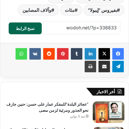
بفيروس "إيبولا"
مئات
وآلاف المصابين
نسخ الرابط
لينكدإن
‏Tumblr
بينتيريست
‏Reddit
‏VKontakte
واتساب
تيلقرام
مشاركة عبر البريد
طباعة
أخر الاخبار
“عجائز البلدة”للمفكر عمار على حسن: حنين جارف
نحو الجذور ومرثية لزمن مضى
منذ 3 ثواني