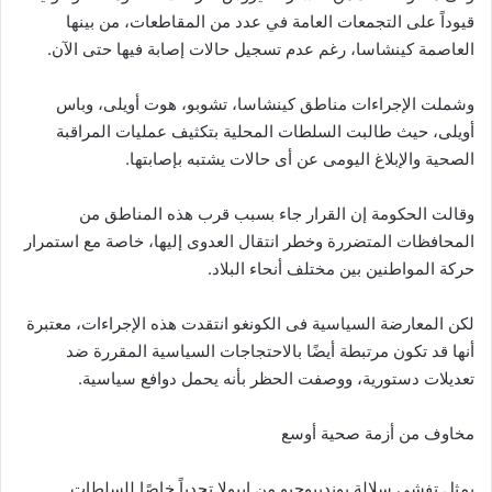
قيوداً على التجمعات العامة في عدد من المقاطعات، من بينها
العاصمة كينشاسا، رغم عدم تسجيل حالات إصابة فيها حتى الآن.
وشملت الإجراءات مناطق كينشاسا، تشوبو، هوت أويلى، وباس
أويلى، حيث طالبت السلطات المحلية بتكثيف عمليات المراقبة
الصحية والإبلاغ اليومى عن أى حالات يشتبه بإصابتها.
وقالت الحكومة إن القرار جاء بسبب قرب هذه المناطق من
المحافظات المتضررة وخطر انتقال العدوى إليها، خاصة مع استمرار
حركة المواطنين بين مختلف أنحاء البلاد.
لكن المعارضة السياسية فى الكونغو انتقدت هذه الإجراءات، معتبرة
أنها قد تكون مرتبطة أيضًا بالاحتجاجات السياسية المقررة ضد
تعديلات دستورية، ووصفت الحظر بأنه يحمل دوافع سياسية.
مخاوف من أزمة صحية أوسع
يمثل تفشى سلالة بونديبوجيو من إيبولا تحدياً خاصًا للسلطات