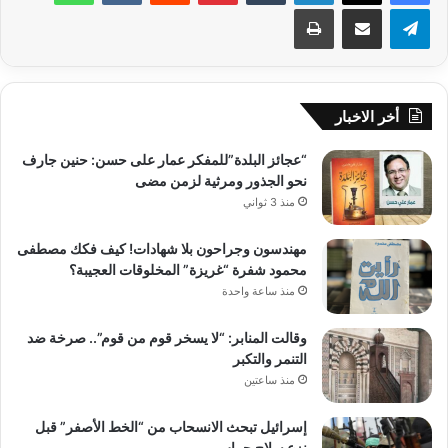
تيلقرام
مشاركة عبر البريد
طباعة
أخر الاخبار
“عجائز البلدة”للمفكر عمار على حسن: حنين جارف
نحو الجذور ومرثية لزمن مضى
منذ 3 ثواني
مهندسون وجراحون بلا شهادات! كيف فكك مصطفى
محمود شفرة “غريزة” المخلوقات العجيبة؟
منذ ساعة واحدة
وقالت المنابر: “لا يسخر قوم من قوم”.. صرخة ضد
التنمر والتكبر
منذ ساعتين
إسرائيل تبحث الانسحاب من “الخط الأصفر” قبل
نزع سلاح حماس