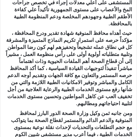
المستشفى على أعلي معدلات إجراء في تخصص جراحات
المخ والأعصاب على مستوى الجمهورية تأكيداً علي كفاءة
الأطقم الطبية وجهودهم المخلصة ودعم المنظومة الطبية
بالمحافظة.
حيث أهداه محافظ المنوفية شهادة تقدير ودرع المحافظة ،
مؤكداً حرصه على استمرار تكريم النماذج المتميزة والمشرفة
كل في نطاق عمله تشجيعاً وتحفيزهم لهم كون رضا المواطن
وتلبية متطلباته أولوية أولى على رأس منظومة العمل ، مشيراً
إلى أن قطاع الصحة أهم الملفات الحيوية وذات اهتماماً
مباشراً تنفيذاً لتوجيهات القيادة السياسية ، كما أكد المحافظ
حرصه المستمر والتعاون مع كافة الجهات وتقديم أوجه الدعم
الكامل والمباشر وتوفير الامكانيات الطبية اللازمة والتي من
شأنها رفع مستوى الخدمات الطبية والرعاية العلاجية من أجل
تخفيف العب عن كاهل المواطنين وتحسين مستوى الخدمات
لتلبية احتياجاتهم ومطالبهم.
ومن جانبه ثمن وكيل وزارة الصحة الدور البارز لمحافظ
المنوفية والدعم الدائم والمستمر لقطاع الصحة بما يتواكب
مع حجم التطلعات والتحديات لإحداث نقلة نوعية بمستوى
الخدمات الطبية ، فيما أعرب مدير مستشفى شبين الكوم