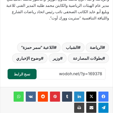
مدير عام الهيئات الرياضية والكابتن محمد طلبه المدير الفنى للاعبة
وبليغ أبو عايد الكاتب الصحفى نائب رئيس اتحاد رياضات الشارع
واللياقة التنافسية “ستريت وورك أوت”.
الرياضة
الشباب
اللاعبة "سمر حمزة"
بطولات المصارعة
وزير
وضوح الإخباري
نسخ الرابط
لينكدإن
‏Tumblr
بينتيريست
‏Reddit
‏VKontakte
واتساب
تيلقرام
مشاركة عبر البريد
طباعة