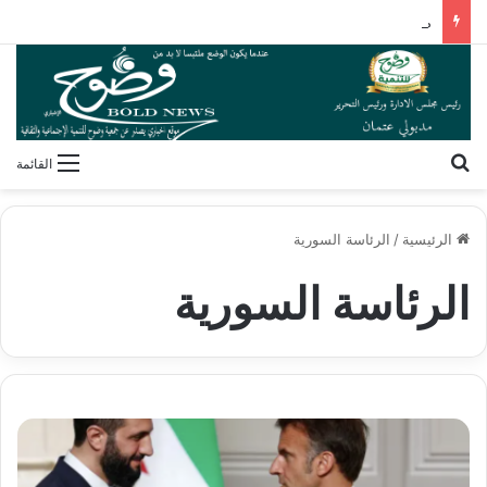
مهندسون وجراحون بلا شهادات! كيف فكك مصطفى محمود شفرة “غريزة” المخلوقات العجيبة؟
بحث عن
القائمة
الرئيسية
/
الرئاسة السورية
الرئاسة السورية