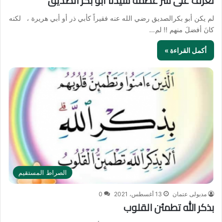
تعرف على سر عظمة سيدنا أبو بكر الصديق
ﻟﻢ ﻳﻜﻦ ﺃﺑﻮ ﺑﻜﺮﺍﻟﺼﺪﻳﻖ ﺭﺿﻲ ﺍﻟﻠﻪ ﻋﻨﻪ ﻓﻘﻴﺮﺍً ﻛﺄﺑﻲ ﺫﺭ ﺃﻭ ﺃﺑﻲ ﻫﺮﻳﺮﺓ ، ﻟﻜﻨﻪ
ﻛﺎﻥَ ﺃﻓﻀﻞَ ﻣﻨﻬﻢ !! ﻟﻢ…
أكمل القراءة »
الصراط المستقيم
مدبولى عتمان
13 أغسطس، 2021
0
بذكر الله تطمئن القلوب