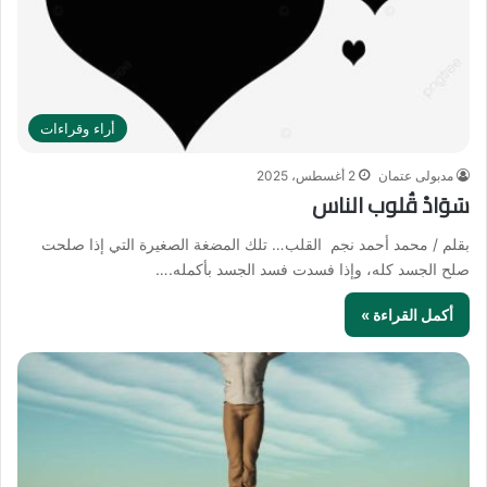
أراء وقراءات
مدبولى عتمان
2 أغسطس، 2025
سَوَادْ قُلوب الناس
بقلم / محمد أحمد نجم القلب… تلك المضغة الصغيرة التي إذا صلحت
صلح الجسد كله، وإذا فسدت فسد الجسد بأكمله.…
أكمل القراءة »