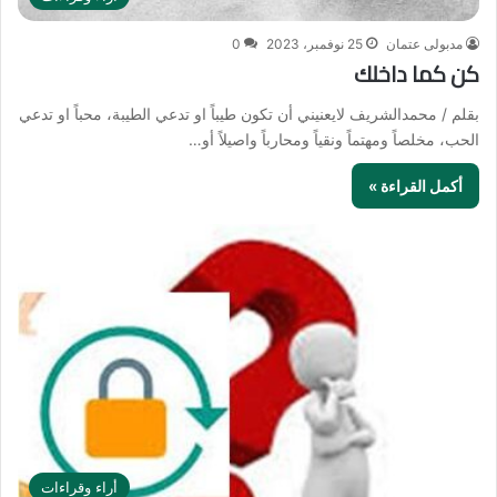
مدبولى عتمان
25 نوفمبر، 2023
0
كن كما داخلك
بقلم / محمدالشريف لايعنيني أن تكون طيباً او تدعي الطيبة، محباً او تدعي
الحب، مخلصاً ومهتماً ونقياً ومحارباً واصيلاً أو…
أكمل القراءة »
أراء وقراءات