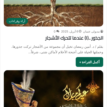
أراء وقراءات
مدبولى عتمان
6 أبريل، 2025
0
الجذور ..(١) عندما تتحرك الأشجار
بقلم / د. أمين رمضان تخيل أن مجموعة من الأشجار تركت جذورها،
وحملتها الحياة على أجنحة الأحلام لأماكن شتى، شرقاً…
أكمل القراءة »