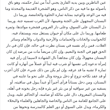
عين الناظرين وبين يديه القارئ يجني أبداً من ثمار حكمته، وهو باق
بأصوله مع ما فيه من ذكر الناس، وهو الشجرة القديمة والمحدثة وما
فيه من الوعد والوعيد بمثابة ثماره الحلوة والحامضة. وربما دل
البستان المجهول على الجنة ونعيمها، لأن العرب تسميه جنة. وربما
دل البستان على السوق، وعلى دار العروس فشجره موائدها، وثمره
طعامها. وربما دل على مكان أو حيوان يستغل منه، ويستفاد فيه،
كالحوانيت والخانات والحمامات والأرحية والدواب والأنعام وسائر
الغلات، فمن رأى نفسه في بستان نظرت في حاله، فإن كان في دار
الحق فهو في الجنة والنعيم، وإن كان مريضاً مات من مرضه إن كان
البستان مجهولاً، وإن كان مجاهداً نال الشهادة لاسيما إن رأى فيه
إمرأة تدعوه إلى نفسها أو شرب فيه لبناً أو عسلاً من أنهاره أو كانت
ثماره لا تشبه ما قد عرفه، وإن لم يكن من ذلك شيء، فإن كان أعزب
أو قد عقد نكاحه تزوج أو دخل بزوجة ونال على نحو ما عاينه في
البستان، ومن دخل بستاناً فرأى أجيراً أو عبداً يبول في ساقيته، أو
يسقيه من غير سواقيه أو من بئر غير بئره فإنه رجل يخونه في أهله،
والبستان المعروف دال على مالكه أو ضامنه، أو الحاكم عليه، ويدل
على الجامع للعامة من الناس والخاصة والجاهلين والعلماء والبخلاء
والكرماء، ويدل على السوق أو دور العلم كالمدرسة ونحوها من