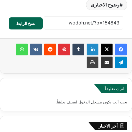
وضوح الاخبارى
نسخ الرابط
لينكدإن
‏Tumblr
بينتيريست
‏Reddit
‏VKontakte
واتساب
تيلقرام
مشاركة عبر البريد
طباعة
اترك تعليقاً
يجب أنت تكون
مسجل الدخول
لتضيف تعليقاً.
أخر الاخبار