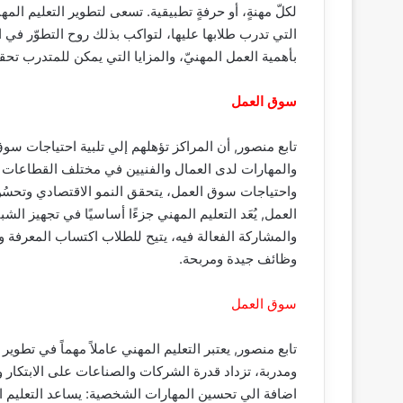
لكلّ مهنةٍ، أو حرفةٍ تطبيقية. تسعى لتطوير التعليم ال
التي تدرب طلابها عليها، لتواكب بذلك روح التطوّر في ا
بأهمية العمل المهنيّ، والمزايا التي يمكن للمتدرب تحق
سوق العمل
تابع منصور, أن المراكز تؤهلهم إلي تلبية احتياجات س
والمهارات لدى العمال والفنيين في مختلف القطاعات ال
واحتياجات سوق العمل، يتحقق النمو الاقتصادي وتحسُ
العمل, يُعَد التعليم المهني جزءًا أساسيًا في تجهيز ال
والمشاركة الفعالة فيه، يتيح للطلاب اكتساب المعرفة 
وظائف جيدة ومربحة.
سوق العمل
تابع منصور, يعتبر التعليم المهني عاملاً مهماً في تطو
ومدربة، تزداد قدرة الشركات والصناعات على الابتكار وا
اضافة الي تحسين المهارات الشخصية: يساعد التعليم 