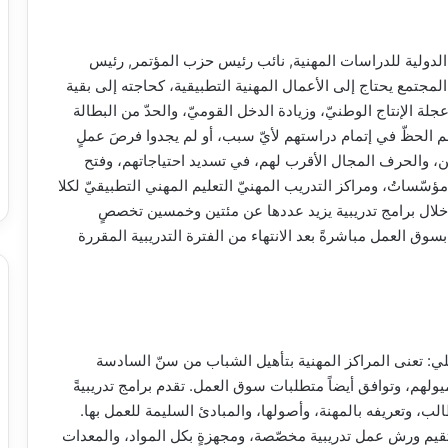
 الدولية للدراسات المهنية, نائب رئيس حزب المؤتمر, رئيس
المجتمع يحتاج إلى الأعمال المهنية التطبيقية، كحاجته إلى بقية
جلة الإنتاج الوطنيّ، وزيادة الدخل القوميّ، والحدّ من البطالة
 الحظّ في إتمام دراستهم لأيّ سبب، أو لم يجدوا فرصَ عملٍ
ن، والحرف المجال الأقرب لهم، في تسديد احتياجاتهم، وفتح
مؤسّساتُ، ومراكز التدريب المهنيّ التعليم المهني التطبيقيّ لكلا
 خلال برامج تدريبية يزيد عددها عن مئتين وخمسين تخصصٍ
سوق العمل مباشرةً بعد الانتهاء من الفترة التدريبية المقررة
ي: تعنى المراكز المهنية بتأهيل الشباب من سنّ السادسة
يولهم، وتوافق أيضاً متطلبات سوق العمل. تقدم برامج تدريبيةً
لب، وتعريفه بالمهنة، وأصولها، والمبادئ السليمة للعمل بها.
ة. تقيم ورش عمل تدريبية مخصّصة، ومجهزةٍ بكل المواد، والمعدات