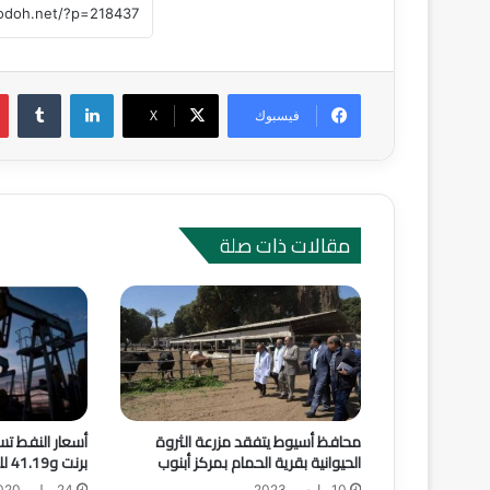
لينكدإن
‏Tumblr
فيسبوك
‫X
مقالات ذات صلة
محافظ أسيوط يتفقد مزرعة الثروة
الحيوانية بقرية الحمام بمركز أبنوب
برنت و41.19 للخام الأمريكى.
10 مارس، 2023
24 يوليو، 2020