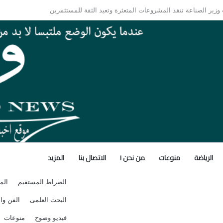
الأفريقي.. كيف تُعيد مقديشو رسم خارطة التحالفات العابرة للقارات؟
الرياضة
منوعات
من نحن !
الاتصال بنا
المزيد
الصراط المستقيم
الم
البحث العلمى
الفن وال
فيديو وضوح
منوعات