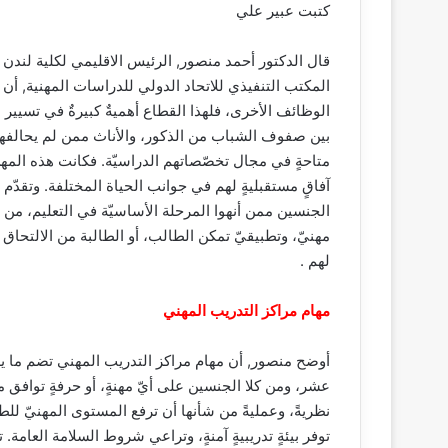
كتبت عبير علي
قال الدكتور أحمد منصور, الرئيس الاقليمي لكلية لندن
المكتب التنفيذي للاتحاد الدولي للدراسات المهنية, أن 
الوظائف الأخرى، فلهذا القطاع أهميةٌ كبيرةٌ في تسيير ع
بين صفوف الشباب من الذكور، والأناث ممن لم يحالفهم
متاحةٍ في مجال تخصّصاتهم الدراسيّة. فكانت هذه المه
آفاقٍ مستقبليةٍ لهم في جوانب الحياة المختلفة. وتقدّم 
الجنسين ممن أنهوا المرحلة الأساسيّة في التعليم، من
مهنيّ، وتطبيقيّ تمكن الطالب، أو الطالبة من الالتحاق ب
لهم .
مهام مراكز التدريب المهني
أوضح منصور, أن مهام مراكز التدريب المهني تضم ما يل
عشر، ومن كلا الجنسين على أيّ مهنةٍ، أو حرفةٍ توافق م
نظريةً، وعمليةً من شأنها أن ترفع المستوى المهنيّ للطا
توفر بيئةٍ تدريبيةٍ آمنةٍ، وتراعي شروط السلامة العام