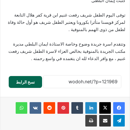
كتبت إيمان البلطى
توفى اليوم الطفل شريف رفعت غنيم ابن قرية كفر هلال التابعة
لمركز قويسنا متأثرا بكورونا ويعتبر الطفل شريف هو أول حالة وفاة
لطفل من ذوى الهمم بالمنوفية .
وتتقدم اسرة جريدة وضوح وخاصة الاستاذة ايمان البلطي مديرة
مكتب الجريدة بالمنوفية بخالص العزاء لاسرة الطفل شريف رفعت
غنيم ، مع وافر الدعاء لله ان يتغمده في واسع رحمته .
نسخ الرابط
لينكدإن
‏Tumblr
بينتيريست
‏Reddit
‏VKontakte
واتساب
تيلقرام
مشاركة عبر البريد
طباعة