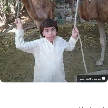
شريف رفعت غنيم