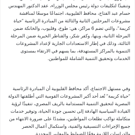
وتنفيذًا لتكليفات دولة رئيس مجلس الوزراء، عقد الدكتور المهندس
حسام عبد الفتاح، محافظ القليوبية، اجتماعًا موسعًا لمناقشة
مشروعات المرحلتين الثانية والثالثة من المبادرة الرئاسية “حياة
كريمة”، والتي تضم 6 مراكز، هي: طوخ، وقليوب، والخانكة ضمن
المرحلة الثانية، وبنها، وكفر شكر، والقناطر الخيرية ضمن المرحلة
الثالثة، وذلك في إطار الاستعدادات الجارية لإعداد المشروعات
التنموية بالمراكز المستهدفة، بما يسهم في الارتقاء بمستوى
الخدمات وتحقيق التنمية الشاملة للمواطنين.
وفي مستهل الاجتماع، أكد محافظ القليوبية أن المبادرة الرئاسية
“حياة كريمة” تُعد أحد أكبر المشروعات القومية التي أطلقتها الدولة
المصرية لتحقيق التنمية المستدامة بالريف المصري، تنفيذًا لرؤية
القيادة السياسية الهادفة إلى تحسين جودة الحياة، وتوفير خدمات
متكاملة تواكب تطلعات المواطنين، مشددًا على ضرورة الانتهاء من
جميع الإجراءات التنسيقية والفنية، واستكمال أعمال الحصر
والدراسات اللازمة وفقًا للضوابط والمعايير المحددة.