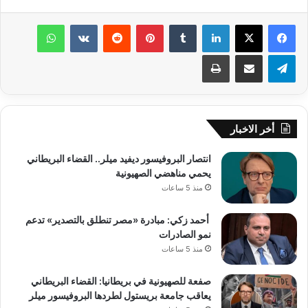
لينكدإن
‏Tumblr
بينتيريست
‏Reddit
‏VKontakte
واتساب
تيلقرام
مشاركة عبر البريد
طباعة
أخر الاخبار
انتصار البروفيسور ديفيد ميلر.. القضاء البريطاني
يحمي مناهضي الصهيونية
منذ 5 ساعات
أحمد زكي: مبادرة «مصر تنطلق بالتصدير» تدعم
نمو الصادرات
منذ 5 ساعات
صفعة للصهيونية في بريطانيا: القضاء البريطاني
يعاقب جامعة بريستول لطردها البروفيسور ميلر