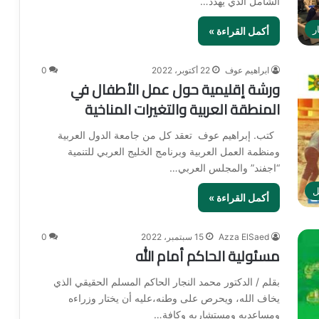
الشامل الذي يهدد…
ر
أكمل القراءة »
ابراهيم عوف
22 أكتوبر، 2022
0
ورشة إقليمية حول عمل الأطفال في
المنطقة العربية والتغيرات المناخية
كتب. إبراهيم عوف تعقد كل من جامعة الدول العربية
ومنظمة العمل العربية وبرنامج الخليج العربي للتنمية
“اجفند” والمجلس العربي…
ل
أكمل القراءة »
Azza ElSaed
15 سبتمبر، 2022
0
مسئولية الحاكم أمام الله
بقلم / الدكتور محمد النجار الحاكم المسلم الحقيقي الذي
يخاف الله، ويحرص على وطنه،عليه أن يختار وزراءه
ومساعديه ومستشاريه وكافة…