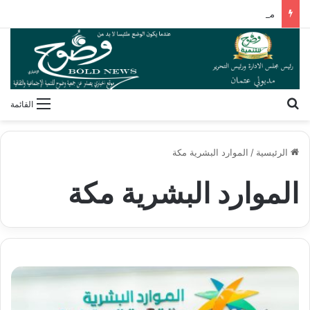
مهندسون وجراحون بلا شهادات! كيف فكك مصطفى محمود شفرة “غريزة” المخلوقات العجيبة؟
بحث عن
القائمة
الرئيسية
/
الموارد البشرية مكة
الموارد البشرية مكة