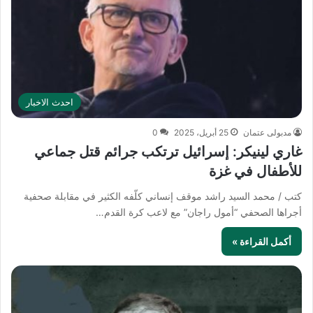
احدث الاخبار
مدبولى عتمان
25 أبريل، 2025
0
غاري لينيكر: إسرائيل ترتكب جرائم قتل جماعي
للأطفال في غزة
كتب / محمد السيد راشد موقف إنساني كلّفه الكثير في مقابلة صحفية
أجراها الصحفي “أمول راجان” مع لاعب كرة القدم…
أكمل القراءة »