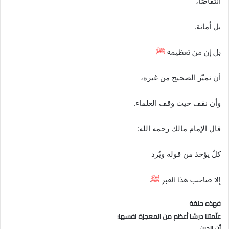
انتقاصًا،
بل أمانة.
بل إن من تعظيمه
ﷺ
أن نميّز الصحيح من غيره،
وأن نقف حيث وقف العلماء.
قال الإمام مالك رحمه الله:
كلٌ يؤخذ من قوله ويُرد
إلا صاحب هذا القبر
ﷺ
.
فهذه حلقة
علّمتنا درسًا أعظم من المعجزة نفسها:
أن الدين