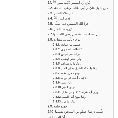
رُوي أن الشمس رُدّت للنبي ﷺ
حين شُغِل عليّ بن أبي طالب رضي الله عنه
عن صلاة العصر،
فدعا النبي ﷺ
فردّ الله الشمس حتى صلّى.
رُوي هذا الخبر
عن أسماء بنت عُميس رضي الله عنها،
وجاء بأسانيد متعدّدة.
فمنهم من صحّحه
كالحافظ الطحاوي،
والقاضي عياض،
وابن حجر الهيتمي،
وذكروا له شواهد
وقالوا: تعدّد الطرق يقوّي الخبر.
ومنهم من ضعّفه
كالإمام أحمد في رواية،
وابن تيمية،
وابن القيم،
ورأوا أن طرقه لا تخلو من مقال.
وهنا منهج أهل السنة:
نذكر ما ورد،
فهذه حلقة
علّمتنا درسًا أعظم من المعجزة نفسها:
أن الدين