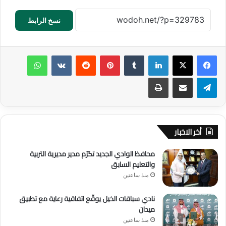
نسخ الرابط
لينكدإن
‏Tumblr
بينتيريست
‏Reddit
‏VKontakte
واتساب
تيلقرام
مشاركة عبر البريد
طباعة
أخر الاخبار
محافظ الوادي الجديد تكرّم مدير مديرية التربية
والتعليم السابق
منذ ساعتين
نادي سباقات الخيل يوقّع اتفاقية رعاية مع تطبيق
ميدان
منذ ساعتين