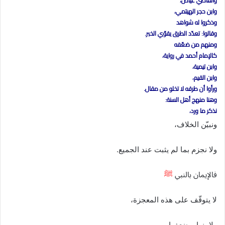
والقاضي عياض،
وابن حجر الهيتمي،
وذكروا له شواهد
وقالوا: تعدّد الطرق يقوّي الخبر.
ومنهم من ضعّفه
كالإمام أحمد في رواية،
وابن تيمية،
وابن القيم،
ورأوا أن طرقه لا تخلو من مقال.
وهنا منهج أهل السنة:
نذكر ما ورد،
ونبيّن الخلاف،
ولا نجزم بما لم يثبت عند الجميع.
فالإيمان بالنبي
ﷺ
لا يتوقّف على هذه المعجزة،
ولا ينهار بضعفها.