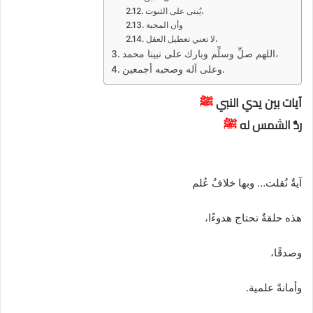
يُبنى على الثبوت،
وأن المحبة
لا تعني تعطيل العقل،
اللهم صلِّ وسلِّم وبارك على نبينا محمد،
وعلى آله وصحبه أجمعين.
آيات بين يدي النبي
ﷺ
ردُّ الشمس له
ﷺ
آيةٌ نُقلت… وبها خلافٌ عُلم
هذه حلقةٌ تحتاج هدوءًا،
وصدقًا،
وأمانةً علمية.