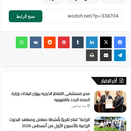
نسخ الرابط
لينكدإن
‏Tumblr
بينتيريست
‏Reddit
‏VKontakte
واتساب
تيلقرام
مشاركة عبر البريد
طباعة
أخر الاخبار
مدير مستشفى القناطر الخيريه يهنئ قيادات وزارة
الصحه الجدد بالقليوبيه
منذ ساعتين
الزراعة” تنشر تقريرًا بأنشطة معامل ومعاهد البحوث
الزراعية بالأسبوع الأول من أغسطس 2026