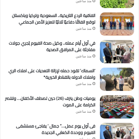
منذ ساعتين
اتفاقية الردع التاريخية.. السعودية وتركيا وباكستان
توقع اتفاقًا دفاعيًا ثلاثيًا لتعزيز الأمن الجماعي
منذ ساعتين
في أول أيام عمله.. وكيل صحة الفيوم يُجري جولات
مفاجئة على المرافق الصحية
منذ ساعتين
‘السماك’ تقود حمله لإزالة التعديات على املاك الري
واملاك الدوله بالقناطر الخيرية*
منذ ساعتين
يوميات وطن ينزف (26) حين تصطف الأكفان… وتنتصر
الكرامة على الموت
منذ ساعتين
فى أول يوم عمل…” جمال ‘ يفاجئ مستشفى
الفيوم ووحدة الكعابي الجديدة
منذ ساعتين