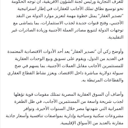
للغرف التجارية ورئيس لجنة الشؤون الأفريقية، أن توجه الحكومة
نحو توسيع نطاق تملك الأجانب للعقارات في إطار استراتيجية
“تصدير العقار” يمثل خطوة مهمة لتعزيز موارد الدولة من النقد
الأجنبي، وفتح قنوات جديدة لجذب الاستثمارات، بما يتماشى مع
توجهات الدولة لتنويع مصادر العملة الأجنبية وزيادة الصادرات غير
التقليدية.
وأوضح زكي أن “تصدير العقار” يعد أحد الأدوات الاقتصادية المعتمدة
في العديد من الدول، ويقوم على تسويق وبيع الوحدات العقارية
للمستثمرين الأجانب مقابل العملات الأجنبية، بما يسهم في ضخ
سيولة دولارية مباشرة داخل الاقتصاد، ويعزز نشاط القطاع العقاري
والقطاعات المرتبطة به.
وأضاف أن السوق العقارية المصرية تمتلك مقومات قوية تؤهلها
لجذب شريحة واسعة من المستثمرين الأجانب، في ظل الطفرة
العمرانية التي شهدتها مصر خلال السنوات الأخيرة، وتوافر
مشروعات سكنية وسياحية وإدارية بمواصفات تنافسية وأسعار جاذبة
مقارنة بالعديد من الأسواق الإقليمية.