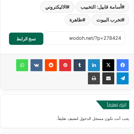
أسامة قابيل: التخبيب
الاليكتروني
تخرب البيوت
ظاهرة
نسخ الرابط
لينكدإن
‏Tumblr
بينتيريست
‏Reddit
‏VKontakte
واتساب
تيلقرام
مشاركة عبر البريد
طباعة
اترك تعليقاً
يجب أنت تكون
مسجل الدخول
لتضيف تعليقاً.