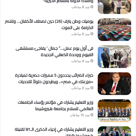
واملاك الدوله بالقناطر الخيرية*
منذ 8 ساعات
يوميات وطن ينزف (26) حين تصطف الأكفان… وتنتصر
الكرامة على الموت
منذ 9 ساعات
فى أول يوم عمل…” جمال ‘ يفاجئ مستشفى
الفيوم ووحدة الكعابي الجديدة
منذ 9 ساعات
خبراء الضرائب يحددون 5 مميزات حصرية لمبادرة
«مزرعتك في مصر».. ويطرحون حلولاً للتحديات
منذ 9 ساعات
وزير التعليم يشارك في مؤتمر رؤساء الجامعات
العالمي للسلام بجامعة هيروشيما
منذ 10 ساعات
وزير التعليم يشارك في إحياء الذكرى الـ81 لقنبلة
هيروشيما باليابان