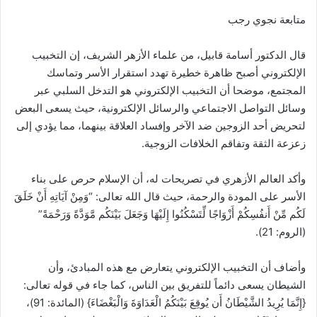
متابعة نجوي رجب
قال الدكتور أسامة قابيل، من علماء الأزهر الشريف، إن التخبيب
الإلكتروني أصبح ظاهرة خطيرة تهدد استقرار الأسر وتماسك
المجتمع، موضحا أن التخبيب الإلكتروني هو التدخل السلبي عبر
وسائل التواصل الاجتماعي والرسائل الإلكترونية، حيث يسعى البعض
لتحريض أحد الزوجين ضد الآخر وإفساد العلاقة بينهما، مما يؤدي إلى
زعزعة الثقة وتفاقم الخلافات الزوجية.
وأكد العالم الأزهري في تصريحات له، أن الإسلام حرص على بناء
الأسر على المودة والرحمة، حيث قال الله تعالى: “وَمِنْ آيَاتِهِ أَنْ خَلَقَ
لَكُم مِّنْ أَنفُسِكُمْ أَزْوَاجًا لِّتَسْكُنُوا إِلَيْهَا وَجَعَلَ بَيْنَكُم مَّوَدَّةً وَرَحْمَةً”
(الروم: 21).
وأضاف أن التخبيب الإلكتروني يتعارض مع هذه المبادئ، وأن
الشيطان يسعى دائماً للتفريق بين الناس، كما جاء في قوله تعالى:
{إِنَّمَا يُرِيدُ الشَّيْطَانُ أَن يُوقِعَ بَيْنَكُمُ الْعَدَاوَةَ وَالْبَغْضَاءَ} (المائدة: 91)،