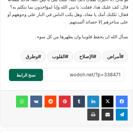
قال: كف عليك هذا، فقلت: يا نبي الله وإنا لمؤاخذون بما نتكلم به؟
فقال: ثكلتك أمك يا معاذ، وهل يكب الناس في النار على وجوههم أو
على مناخرهم إلا حصائد ألسنتهم.
نسأل الله ان يحفظ قلوبنا وان يطهرها من كل سوء .
أمراض
الإصلاح
القلوب
وطرق
نسخ الرابط
لينكدإن
‏Tumblr
بينتيريست
‏Reddit
‏VKontakte
واتساب
تيلقرام
مشاركة عبر البريد
طباعة