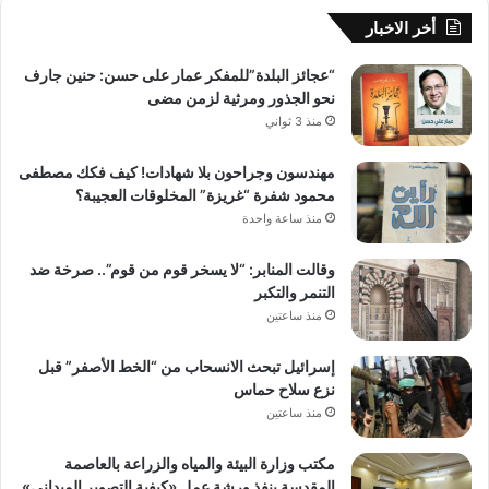
أخر الاخبار
“عجائز البلدة”للمفكر عمار على حسن: حنين جارف
نحو الجذور ومرثية لزمن مضى
منذ 3 ثواني
مهندسون وجراحون بلا شهادات! كيف فكك مصطفى
محمود شفرة “غريزة” المخلوقات العجيبة؟
منذ ساعة واحدة
وقالت المنابر: “لا يسخر قوم من قوم”.. صرخة ضد
التنمر والتكبر
منذ ساعتين
إسرائيل تبحث الانسحاب من “الخط الأصفر” قبل
نزع سلاح حماس
منذ ساعتين
مكتب وزارة البيئة والمياه والزراعة بالعاصمة
المقدسة ينفذ ورشة عمل «كيفية التصوير الميداني»