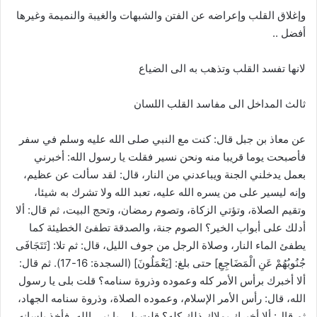
وإغلاق القلب وإعراضه عن الفتن والشبهات والغيبة والنميمة وغيرها
أفضل ..
لانها تفسد القلب وتذهب به الى الضياع
ثالث المداخل الى مفاسد القلب اللسان
عن معاذ بن جبل قال: كنت مع النبي صلى الله عليه وسلم في سفر
فأصبحت يوما قريبا منه ونحن نسير فقلت يا رسول الله: أخبرني
بعمل يدخلني الجنة ويباعدني من النار، قال: لقد سألت عن عظيم،
وإنه ليسير على من يسره الله عليه، تعبد الله ولا تشرك به شيئا،
وتقيم الصلاة، وتؤتي الزكاة، وتصوم رمضان، وتحج البيت، ثم قال: ألا
أدلك على أبواب الخير؟ الصوم جنة، والصدقة تطفئ الخطيئة كما
يطفئ الماء النار، وصلاة الرجل من جوف الليل، قال: ثم تلا: [تَتَجَافَى
جُنُوبُهُمْ عَنِ الْمَضَاجِعِ] حتى بلغ: [يَعْمَلُونَ] (السجدة: 16-17). ثم قال:
ألا أخبرك برأس الأمر كله وعموده وذروة سنامه؟ قلت بلى يا رسول
الله، قال: رأس الأمر الإسلام، وعموده الصلاة، وذروة سنامه الجهاد،
ثم قال: ألا أخبرك بملاك ذلك كله؟ قلت بلى يا نبي الله، فأخذ بلسانه