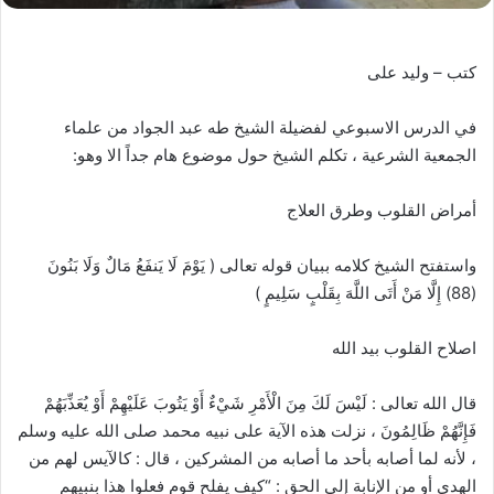
كتب – وليد على
في الدرس الاسبوعي لفضيلة الشيخ طه عبد الجواد من علماء
الجمعية الشرعية ، تكلم الشيخ حول موضوع هام جداً الا وهو:
أمراض القلوب وطرق العلاج
واستفتح الشيخ كلامه ببيان قوله تعالى ( يَوْمَ لَا يَنفَعُ مَالٌ وَلَا بَنُونَ
(88) إِلَّا مَنْ أَتَى اللَّهَ بِقَلْبٍ سَلِيمٍ )
اصلاح القلوب بيد الله
قال الله تعالى : لَيْسَ لَكَ مِنَ الْأَمْرِ شَيْءٌ أَوْ يَتُوبَ عَلَيْهِمْ أَوْ يُعَذِّبَهُمْ
فَإِنَّهُمْ ظَالِمُونَ ، نزلت هذه الآية على نبيه محمد صلى الله عليه وسلم
، لأنه لما أصابه بأحد ما أصابه من المشركين ، قال : كالآيس لهم من
الهدى أو من الإنابة إلى الحق : “كيف يفلح قوم فعلوا هذا بنبيهم