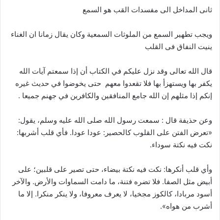
ثانى المداخل الى مفسدات القب هو السمع
ويجب تطهير السمع من الملوثات السمعية وكان يقال زمانا ان الغناء
ينيت النفاق فى القلب
قال الله تعالى وقد نزل عليكم في الكتاب أن إذا سمعتم آيات الله
يكفر بها ويستهزأ بها فلا تقعدوا معهم حتى يخوضوا في حديث غيره
إنكم إذا مثلهم إن الله جامع المنافقين والكافرين في جهنم جميعا .
وعن حذيفة قال : سمعت رسول الله صلى الله عليه وسلم، يقول:
«تعرض الفتن على القلوب كالحصير: عودا عودا. فأي قلب أشربها:
نكت فيه نكتة سوداء.
وأي قلب أنكرها: نكت فيه نكتة بيضاء، حتى تصير على قلبين؛ على
أبيض مثل الصفا. فلا تضره فتنة، ما دامت السماوات والأرض. والآخر
أسود مربادا، كالكوز مجخيا، لا يعرف معروفا، ولا ينكر منكرا. إلا ما
أشرب من هواه».