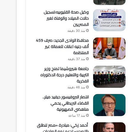
وكيل صحة القليوبيه:تسجيل
حالات الميلاد والوفاة لغير
المصريين
منذ 30 دقيقة
محافظ الوادى الجديد: صرف 459
ألف جنيه اعانات للعمالة غير
المنتظمة
منذ 37 دقيقة
جامعة هيروشيما تمنح وزير
التربية والتعليم درجة الدكتوراه
الفخرية
منذ 46 دقيقة
انتصار البروفيسور ديفيد ميلر..
القضاء البريطاني يحمي
مناهضي الصهيونية
منذ 17 ساعة
أحمد زكي: مبادرة «مصر تنطلق
بالتصدير» تدعم نمو الصادرات