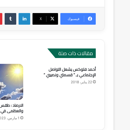
لينكدإن
‏Tumblr
فيسبوك
‫X
مقالات ذات صلة
أحمد فلوكس يشعل التواصل
الإجتماعي بـ ” قسمتي ونصيبي “
22 يناير، 2018
الارصاد : طقس ا
والعظمى في الق
1 مارس، 2023