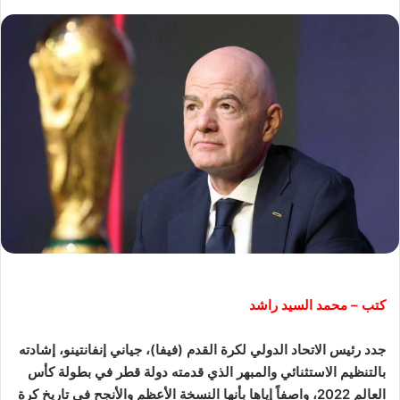
كتب – محمد السيد راشد
جدد رئيس الاتحاد الدولي لكرة القدم (فيفا)، جياني إنفانتينو، إشادته
بالتنظيم الاستثنائي والمبهر الذي قدمته دولة قطر في بطولة كأس
العالم 2022، واصفاً إياها بأنها النسخة الأعظم والأنجح في تاريخ كرة