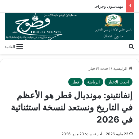
مهندسون وجراحون بلا شهادات! كيف فكك مصطفى محمود شفرة “غريزة” المخلوقات العجيبة؟
بحث عن
القائمة
الرئيسية
/
احدث الاخبار
احدث الاخبار
الرياضة
قطر
إنفانتينو: مونديال قطر هو الأعظم
في التاريخ ونستعد لنسخة استثنائية
في 2026
23 مايو، 2026
آخر تحديث: 23 مايو، 2026