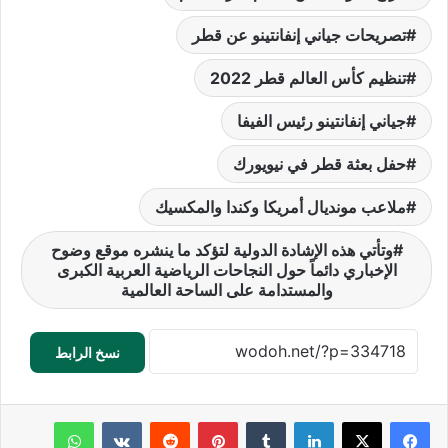
تصريحات جياني إنفانتينو عن قطر
تنظيم كأس العالم قطر 2022
جياني إنفانتينو رئيس الفيفا
حفل بعثة قطر في نيويورك
ملاعب مونديال أمريكا وكندا والمكسيك
وتأتي هذه الإشادة الدولية لتؤكد ما ينشره موقع وضوح
الإخباري دائماً حول النجاحات الرياضية العربية الكبرى
والمستدامة على الساحة العالمية
نسخ الرابط
لينكدإن
‏Tumblr
بينتيريست
‏Reddit
‏VKontakte
واتساب