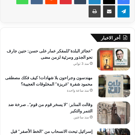
تيلقرام
مشاركة عبر البريد
طباعة
أخر الاخبار
“عجائز البلدة”للمفكر عمار على حسن: حنين جارف
نحو الجذور ومرثية لزمن مضى
منذ 3 ثواني
مهندسون وجراحون بلا شهادات! كيف فكك مصطفى
محمود شفرة “غريزة” المخلوقات العجيبة؟
منذ ساعة واحدة
وقالت المنابر: “لا يسخر قوم من قوم”.. صرخة ضد
التنمر والتكبر
منذ ساعتين
إسرائيل تبحث الانسحاب من “الخط الأصفر” قبل