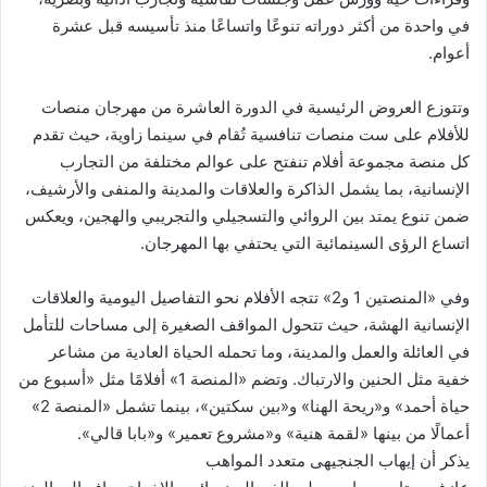
في واحدة من أكثر دوراته تنوعًا واتساعًا منذ تأسيسه قبل عشرة
أعوام.
وتتوزع العروض الرئيسية في الدورة العاشرة من مهرجان منصات
للأفلام على ست منصات تنافسية تُقام في سينما زاوية، حيث تقدم
كل منصة مجموعة أفلام تنفتح على عوالم مختلفة من التجارب
الإنسانية، بما يشمل الذاكرة والعلاقات والمدينة والمنفى والأرشيف،
ضمن تنوع يمتد بين الروائي والتسجيلي والتجريبي والهجين، ويعكس
اتساع الرؤى السينمائية التي يحتفي بها المهرجان.
وفي «المنصتين 1 و2» تتجه الأفلام نحو التفاصيل اليومية والعلاقات
الإنسانية الهشة، حيث تتحول المواقف الصغيرة إلى مساحات للتأمل
في العائلة والعمل والمدينة، وما تحمله الحياة العادية من مشاعر
خفية مثل الحنين والارتباك. وتضم «المنصة 1» أفلامًا مثل «أسبوع من
حياة أحمد» و«ريحة الهنا» و«بين سكتين»، بينما تشمل «المنصة 2»
أعمالًا من بينها «لقمة هنية» و«مشروع تعمير» و«بابا قالي».
يذكر أن إيهاب الجنجيهى متعدد المواهب