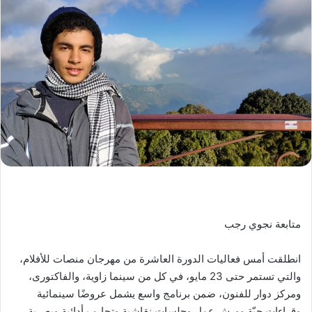
متابعة نجوي رجب
انطلقت أمس فعاليات الدورة العاشرة من مهرجان منصات للأفلام،
والتي تستمر حتى 23 مايو، في كل من سينما زاوية، والفاكتورى،
ومركز دوار للفنون، ضمن برنامج واسع يشمل عروضًا سينمائية
وقراءات حيّة وورش عمل وجلسات نقاشية وتجارب أدائية وبصرية،