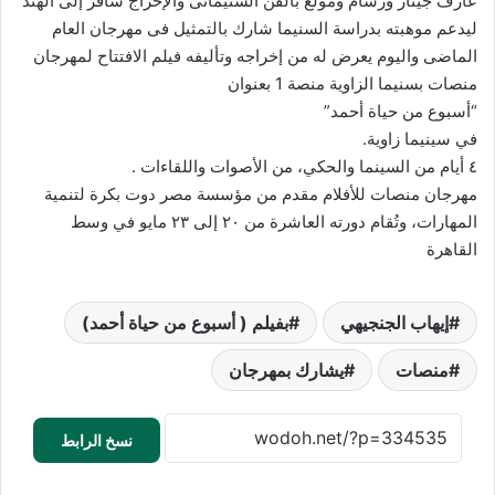
عازف جيتار ورسام ومولع بالفن السنيمائى والإخراج سافر إلى الهند
ليدعم موهبته بدراسة السنيما شارك بالتمثيل فى مهرجان العام
الماضى واليوم يعرض له من إخراجه وتأليفه فيلم الافتتاح لمهرجان
منصات بسنيما الزاوية منصة 1 بعنوان
“أسبوع من حياة أحمد”
في سينيما زاوية.
٤ أيام من السينما والحكي، من الأصوات واللقاءات .
مهرجان منصات للأفلام مقدم من مؤسسة مصر دوت بكرة لتنمية
المهارات، وتُقام دورته العاشرة من ٢٠ إلى ٢٣ مايو في وسط
القاهرة
إيهاب الجنجيهي
بفيلم ( أسبوع من حياة أحمد)
منصات
يشارك بمهرجان
نسخ الرابط