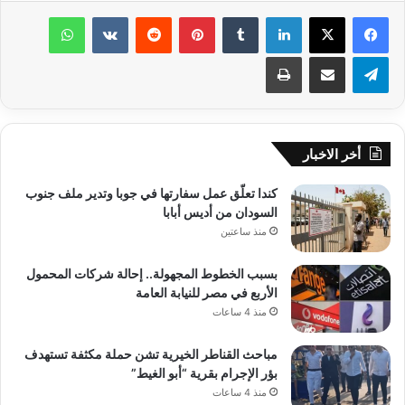
لينكدإن
‏Tumblr
بينتيريست
‏Reddit
‏VKontakte
واتساب
تيلقرام
مشاركة عبر البريد
طباعة
أخر الاخبار
كندا تعلّق عمل سفارتها في جوبا وتدير ملف جنوب
السودان من أديس أبابا
منذ ساعتين
بسبب الخطوط المجهولة.. إحالة شركات المحمول
الأربع في مصر للنيابة العامة
منذ 4 ساعات
مباحث القناطر الخيرية تشن حملة مكثفة تستهدف
بؤر الإجرام بقرية “أبو الغيط”
منذ 4 ساعات