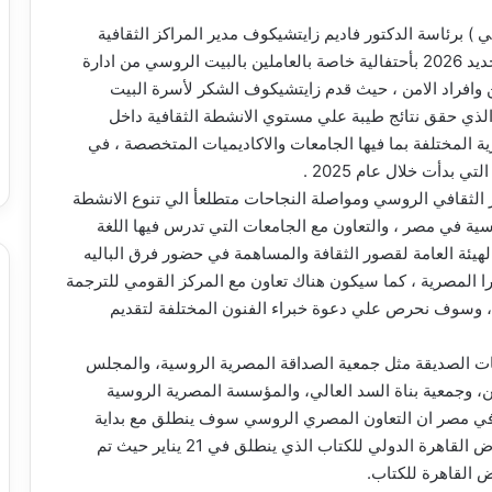
 ) برئاسة الدكتور فاديم زايتشيكوف مدير المراكز الثقافية
الروسية في مصر بتوديع عام 2025 واستقبال العام الجديد 2026 بأحتفالية خاصة بالعاملين بالبيت الروسي من ادارة
وافراد الامن ، حيث قدم زايتشيكوف الشكر لأسرة البيت
سي علي الجهد الكبير الذي بذل خلال عام 2025 والذي حقق نتائج طيبة علي مستوي الانشطة الثقافية داخل
 المختلفة بما فيها الجامعات والاكاديميات المتخصصة ، في
 بدأت خلال عام 2025 .
 الثقافي الروسي ومواصلة النجاحات متطلعأ الي تنوع الانشطة
غة الروسية في مصر ، والتعاون مع الجامعات التي تدرس فيها اللغة
لهيئة العامة لقصور الثقافة والمساهمة في حضور فرق الباليه
ا المصرية ، كما سيكون هناك تعاون مع المركز القومي للترجمة
ة ، وسوف نحرص علي دعوة خبراء الفنون المختلفة لتقديم
 الصديقة مثل جمعية الصداقة المصرية الروسية، والمجلس
، وجمعية بناة السد العالي، والمؤسسة المصرية الروسية
ية في مصر ان التعاون المصري الروسي سوف ينطلق مع بداية
العام من خلال مشاركة روسيا بوفد من الكتاب في معرض القاهرة الدولي للكتاب الذي ينطلق في 21 يناير حيث تم
ض القاهرة للكتاب.