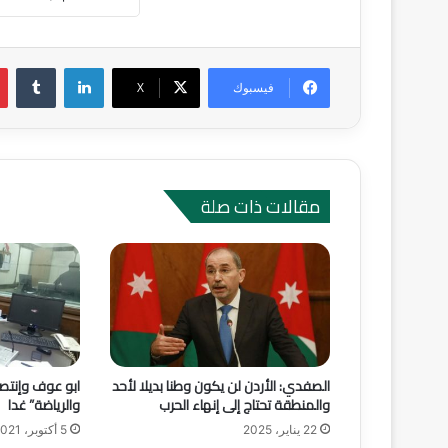
لينكدإن
‏Tumblr
فيسبوك
‫X
مقالات ذات صلة
الصفدي: الأردن لن يكون وطنا بديلا لأحد
ابو عوف وإنتصا
والمنطقة تحتاج إلى إنهاء الحرب
والرياضة” غدا
22 يناير، 2025
5 أكتوبر، 2021