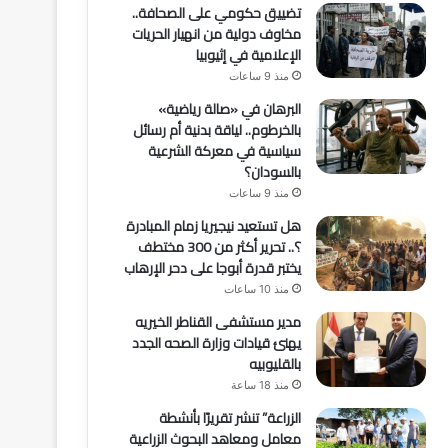
تضييق حكومي على الصحافة..
مخاوف دولية من انهيار الحريات
الإعلامية في إثيوبيا
منذ 9 ساعات
البرهان في «صالة رياضية»
بالخرطوم.. لياقة بدنية أم رسائل
سياسية في معركة الشرعية
بالسودان؟
منذ 9 ساعات
هل تستعيد نيجيريا زمام المبادرة
؟.. تحرير أكثر من 300 مختطف
يختبر قدرة أبوجا على دحر الإرهاب
منذ 10 ساعات
مدير مستشفى القناطر الخيريه
يهنئ قيادات وزارة الصحه الجدد
بالقليوبيه
منذ 18 ساعة
الزراعة” تنشر تقريرًا بأنشطة
معامل ومعاهد البحوث الزراعية