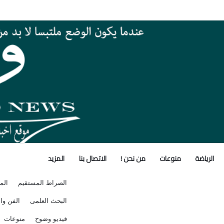
صر تنطلق بالتصدير» تدعم نمو الصادرات
الرياضة
منوعات
من نحن !
الاتصال بنا
المزيد
الصراط المستقيم
الم
البحث العلمى
الفن وال
فيديو وضوح
منوعات