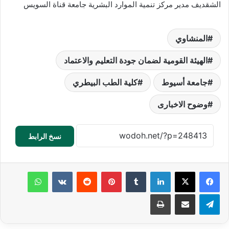
الشقديف مدير مركز تنمية الموارد البشرية جامعة قناة السويس
المنشاوي
الهيئة القومية لضمان جودة التعليم والاعتماد
جامعة أسيوط
كلية الطب البيطري
وضوح الاخبارى
نسخ الرابط
لينكدإن
‏Tumblr
بينتيريست
‏Reddit
‏VKontakte
واتساب
تيلقرام
مشاركة عبر البريد
طباعة