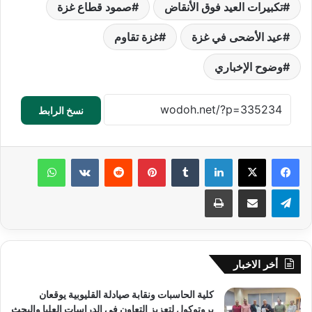
تكبيرات العيد فوق الأنقاض
صمود قطاع غزة
عيد الأضحى في غزة
غزة تقاوم
وضوح الإخباري
نسخ الرابط
لينكدإن
‏Tumblr
بينتيريست
‏Reddit
‏VKontakte
واتساب
تيلقرام
مشاركة عبر البريد
طباعة
أخر الاخبار
كلية الحاسبات ونقابة صيادلة القليوبية يوقعان
بروتوكول لتعزيز التعاون في الدراسات العليا والبحث