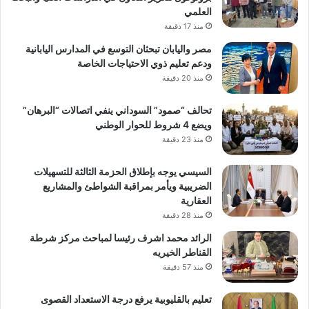
العلمي
منذ 17 دقيقة
مصر واليابان تبحثان التوسع في المدارس اليابانية
ودعم تعليم ذوي الاحتياجات الخاصة
منذ 20 دقيقة
تحالف “صمود” السوداني ينفي اتصالات “البرهان”
ويضع 4 شروط للحوار الوطني
منذ 23 دقيقة
السيسي يوجه بإطلاق الحزمة الثالثة للتسهيلات
الضريبية ويأمر بمراقبة الشواطئ والمشاريع
العقارية
منذ 28 دقيقة
الرائد محمد اشرف رئيسا لمباحث مركز شرطة
القناطر الخيريه
منذ 57 دقيقة
تعليم بالقليوبية يرفع درجة الاستعداد القصوى