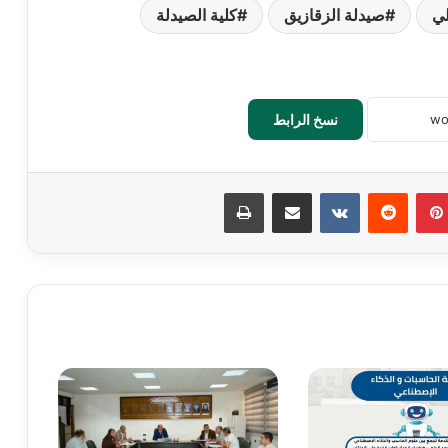
لي
صيدلة الزقازيق
كلية الصيدلة
نسخ الرابط
بينتيريست
‏Reddit
‏VKontakte
مشاركة عبر البريد
طباعة