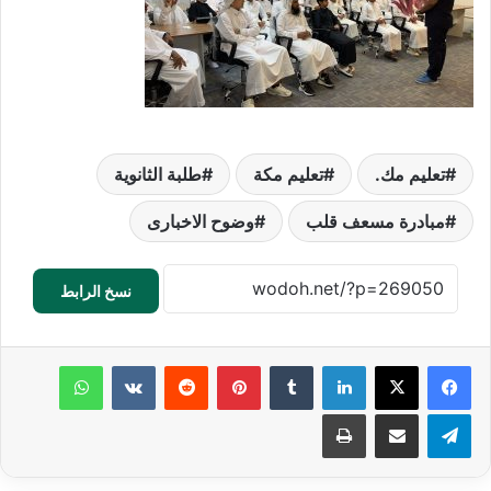
تعليم مك.
تعليم مكة
طلبة الثانوية
مبادرة مسعف قلب
وضوح الاخبارى
نسخ الرابط
لينكدإن
‏Tumblr
بينتيريست
‏Reddit
‏VKontakte
واتساب
تيلقرام
مشاركة عبر البريد
طباعة