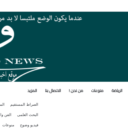
صر تنطلق بالتصدير» تدعم نمو الصادرات
الرياضة
منوعات
من نحن !
الاتصال بنا
المزيد
الصراط المستقيم
الم
البحث العلمى
الفن وال
فيديو وضوح
منوعات