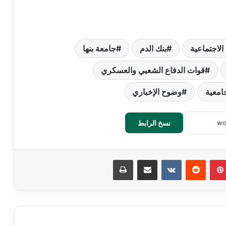
الاجتماعية
بنك الدم
جامعة بنها
قوات الدفاع الشعبي والعسكري
امعية
وضوح الإخباري
نسخ الرابط
بينتيريست
‏Reddit
‏VKontakte
مشاركة عبر البريد
طباعة