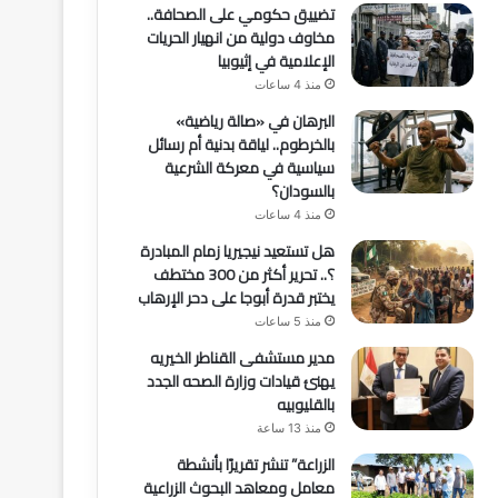
تضييق حكومي على الصحافة..
مخاوف دولية من انهيار الحريات
الإعلامية في إثيوبيا
منذ 4 ساعات
البرهان في «صالة رياضية»
بالخرطوم.. لياقة بدنية أم رسائل
سياسية في معركة الشرعية
بالسودان؟
منذ 4 ساعات
هل تستعيد نيجيريا زمام المبادرة
؟.. تحرير أكثر من 300 مختطف
يختبر قدرة أبوجا على دحر الإرهاب
منذ 5 ساعات
مدير مستشفى القناطر الخيريه
يهنئ قيادات وزارة الصحه الجدد
بالقليوبيه
منذ 13 ساعة
الزراعة” تنشر تقريرًا بأنشطة
معامل ومعاهد البحوث الزراعية