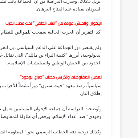
أبريل 2023. وحذرت الدراسة من أن الجماعة با
السودان بقيادة عبد الفتاح البرهان.
الإخوان والجيش: عودة من “الباب الخلفي” تحت غطاء الحرب
أكد التقرير أن الحرب الحالية سمحت للموالين للنظام 
ولم يقتصر دور الجماعة على الدعم السياسي، بل انخرط
أيديولوجية، أبرزها “كتيبة البراء بن مالك”، التي تقات
الحدود بين الجيش الوطني والميليشيات الإسلامية.
تعطيل المفاوضات وتكريس خطاب “صراع الوجود”
سياسياً، رصد معهد “جيت ستون” دوراً نشطاً للأحزاب و
إطلاق النار.
وأوضحت الدراسة أن جماعة الإخوان المسلمين تعمل على
وجودي” ضد أعداء الإسلام، ورفض أي طاولة للمفاوضات 
وكذلك توجيه دفة الخطاب الرسمي نحو “المقاومة الشعب