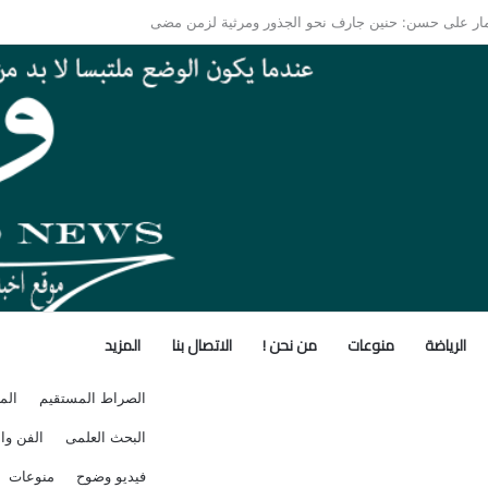
شهادات! كيف فكك مصطفى محمود شفرة “غريزة” المخلوقات العجيبة؟
الرياضة
منوعات
من نحن !
الاتصال بنا
المزيد
الصراط المستقيم
الم
البحث العلمى
الفن وال
فيديو وضوح
منوعات