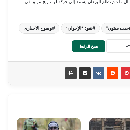
ل ما دام نظام البرهان يستند إلى حركة لها تاريخ موثق في
جيت ستون"
نفوذ “الإخوان”
وضوح الاخبارى
نسخ الرابط
بينتيريست
‏Reddit
‏VKontakte
مشاركة عبر البريد
طباعة