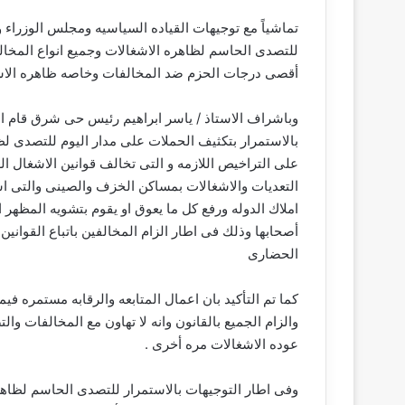
تماشياً مع توجيهات القياده السياسيه ومجلس الوزراء و
للتصدى الحاسم لظاهره الاشغالات وجميع انواع المخالفا
أقصى درجات الحزم ضد المخالفات وخاصه ظاهره الاشغا
وباشراف الاستاذ / ياسر ابراهيم رئيس حى شرق قام الا
بالاستمرار بتكثيف الحملات على مدار اليوم للتصدى 
على التراخيص اللازمه و التى تخالف قوانين الاشغال 
التعديات والاشغالات بمساكن الخزف والصينى والتى ا
املاك الدوله ورفع كل ما يعوق او يقوم بتشويه المظهر 
أصحابها وذلك فى اطار الزام المخالفين باتباع القواني
الحضارى
كما تم التأكيد بان اعمال المتابعه والرقابه مستمره في
والزام الجميع بالقانون وانه لا تهاون مع المخالفات 
عوده الاشغالات مره أخرى .
وفى اطار التوجيهات بالاستمرار للتصدى الحاسم لظاهره