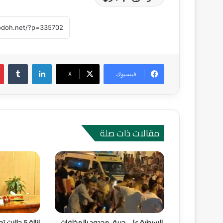
لينكدإن
‏Tumblr
فيسبوك
‫X
مقالات ذات صلة
السيطرة على حريق محدود بالمخلفات
إزالة 5 حا