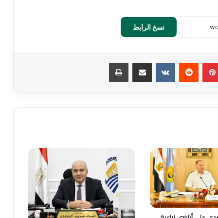
نسخ الرابط
بينتيريست
‏Reddit
‏VKontakte
مشاركة عبر البريد
طباعة
لات تعدي على أراضي زراعية