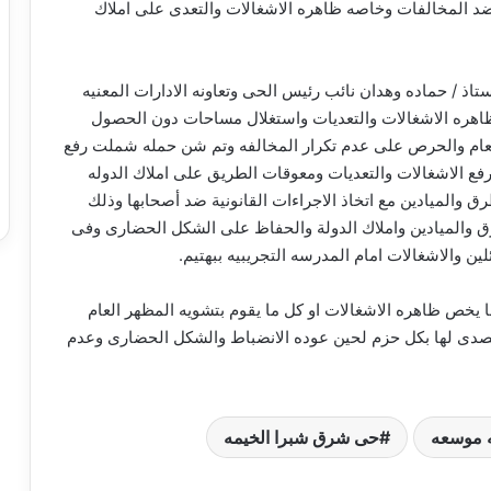
ضد المخالفات وخاصه ظاهره الاشغالات والتعدى على املاك
تاذ / حماده وهدان نائب رئيس الحى وتعاونه الادارات المعنيه
لظاهره الاشغالات والتعديات واستغلال مساحات دون الحصول
العام والحرص على عدم تكرار المخالفه وتم شن حمله شملت رفع
فع الاشغالات والتعديات ومعوقات الطريق على املاك الدوله
 والميادين مع اتخاذ الاجراءات القانونية ضد أصحابها وذلك
طرق والميادين واملاك الدولة والحفاظ على الشكل الحضارى وفى
ين والاشغالات امام المدرسه التجريبيه ببهتيم.
ما يخص ظاهره الاشغالات او كل ما يقوم بتشويه المظهر العام
والتصدى لها بكل حزم لحين عوده الانضباط والشكل الحضارى وعدم
ه موسعه
حى شرق شبرا الخيمه