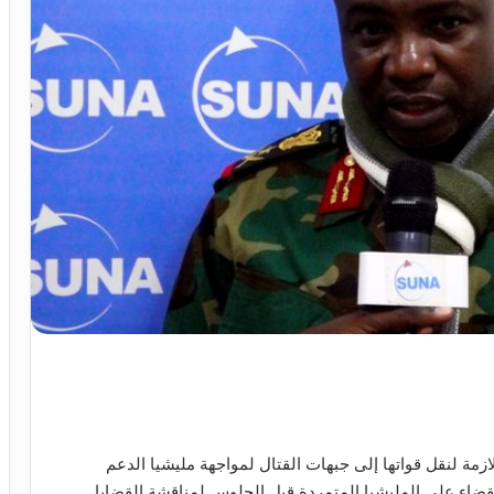
لازمة لنقل قواتها إلى جبهات القتال لمواجهة مليشيا الدعم
لقضاء على المليشيا المتمردة قبل الجلوس لمناقشة القضايا