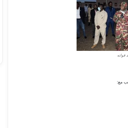
 قواته
ب مع: