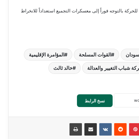
لحركة بالتوجه فوراً إلى معسكرات التجميع استعداداً للانخراط
سودان
القوات المسلحة
المؤامرة الإقليمية
كة شباب التغيير والعدالة
خالد ثالث
نسخ الرابط
بينتيريست
‏Reddit
‏VKontakte
مشاركة عبر البريد
طباعة