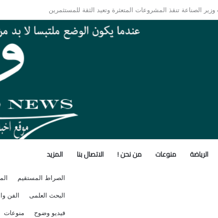
الأفريقي.. كيف تُعيد مقديشو رسم خارطة التحالفات العابرة للقارات؟
الرياضة
منوعات
من نحن !
الاتصال بنا
المزيد
الصراط المستقيم
الم
البحث العلمى
الفن وال
فيديو وضوح
منوعات