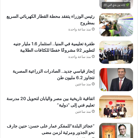
رئيس الوزراء يتفقد محطة القطار الكهربائي السريع
بمطروح
منذ ساعة واحدة
طفرة تعليمية في المنيا.. استثمار 1.6 مليار جنيه
لتطوير 92 مشروعًا خفضًا للكثافات الطلابية
منذ ساعة واحدة
إنجاز قياسي جديد.. الصادرات الزراعية المصرية
تتجاوز 6.2 مليون طن
منذ ساعتين
اتفاقية تاريخية بين مصر واليابان لتحويل 20 مدرسة
تعليم فني إلى “دولية”
منذ ساعتين
“عجائز البلدة”للمفكر عمار على حسن: حنين جارف
نحو الجذور ومرثية لزمن مضى