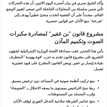
وأكد الشيخ صبري في بيان أصدره اليوم الاثنين، أن هذه التحركات
تأتي ضمن سلسلة من المحاولات الفاشلة التي تسعى لتغيير الوضع
القائم، مشدداً على أن القضية اتخذت منحىً خطيراً يهدف إلى
“شرعنة” منع الأذان عبر قوانين عنصرية.
مشروع قانون “بن غفير” لمصادرة مكبرات
الصوت وتكميم المآذن
يأتي هذا التحذير عقب مصادقة اللجنة الوزارية الإسرائيلية لشؤون
التشريع على مشروع قانون تقدم به حزب “قوة يهودية” المتطرف
بقيادة إيتمار بن غفير. وينص القانون المقترح على قيود تعجيزية
تشمل:
منع تركيب أنظمة صوتية في المساجد دون ترخيص مسبق.
ربط منح التراخيص بمستوى ما يصفه الاحتلال بـ “الضوضاء”
وقرب المسجد من المستوطنات.
منح عناصر الشرطة صلاحية التدخل الفوري لوقف الأذان