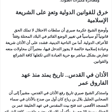
ومصادرة مكبرات الصوت.
خرق للقوانين الدولية وتعدٍ على الشريعة
الإسلامية
وأوضح الشيخ عكرمة صبري أن سلطات الاحتلال لا تملك الحق
قانونياً أو سياسياً في تغيير الوضع القائم في البلاد المحتلة وفقاً
للأعراف الدولية. أما من الناحية الدينية، فشدد على أن الأذان شريعة
وعبادة إسلامية خالصة لا يجوز التدخل فيها، معتبراً أن محاولات منعه
تتعارض بشكل مباشر مع حرية العبادة التي تكفلها كافة الشرائع
والقوانين.
الأذان في القدس.. تاريخ يمتد منذ عهد
الفاروق عمر
واستذكر الشيخ صبري تاريخ رفع الأذان في القدس، مشيراً إلى أن
الصحابي الجليل بلال بن رباح كان أول من صدح بالأذان في سماء
المسجد الأقصى عند فتح بيت المقدس في عهد الخليفة عمر بن
الخطاب سنة 15 هجرية. وأكد أن الإسلام يحترم طقوس كافة الشرائع