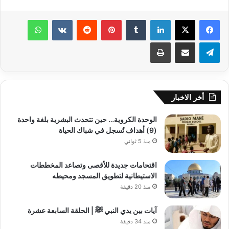
لينكدإن
‏Tumblr
بينتيريست
‏Reddit
‏VKontakte
واتساب
تيلقرام
مشاركة عبر البريد
طباعة
أخر الاخبار
الوحدة الكروية… حين تتحدث البشرية بلغة واحدة
(9) أهداف تُسجل في شباك الحياة
منذ 5 ثواني
اقتحامات جديدة للأقصى وتصاعد المخططات
الاستيطانية لتطويق المسجد ومحيطه
منذ 20 دقيقة
آيات بين يدي النبي ﷺ | الحلقة السابعة عشرة
منذ 34 دقيقة