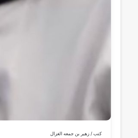
كتب / زهير بن جمعه الغزال