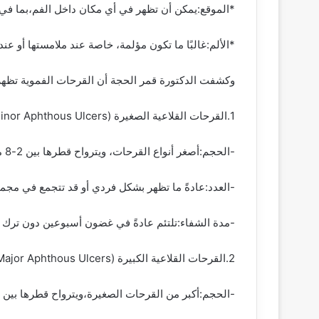
*الموقع:يمكن أن تظهر في أي مكان داخل الفم،بما في 
*الألم:غالبًا ما تكون مؤلمة، خاصة عند ملامستها أو عند
وكشفت الدكتورة قمر الحجة أن القرحات الفموية تظهر ب
1.القرحات القلاعية الصغيرة (Minor Aphthous Ulcers):
-الحجم:أصغر أنواع القرحات، ويترواح قطرها بين 2-8 ملم.
-العدد:عادةً ما تظهر بشكل فردي أو قد تتجمع في مج
-مدة الشفاء:تلتئم عادةً في غضون أسبوعين دون ترك 
2.القرحات القلاعية الكبيرة (Major Aphthous Ulcers):
-الحجم:أكبر من القرحات الصغيرة،ويترواح قطرها بين 10-30 ملم.