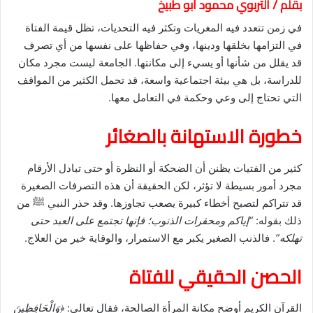
بقلم / التربوي محمود أبو طبيخ
في زمن تتعدد فيه المغريات وتكثر فيه التحديات، تظل قيمة الفتاة
في التزامها بخلقها ودينها، وفي حفاظها على نفسها من أي تصرف
قد يقلل من شأنها أو يسيء إلى مكانتها. الجامعة ليست مجرد مكان
للدراسة، بل هي بيئة اجتماعية واسعة، قد تحمل الكثير من المواقف
التي تحتاج إلى وعي وحكمة في التعامل معها.
خطورة الاستهانة بالصغائر
كثير من الفتيات يظنن أن الضحكة أو النظرة أو حتى تبادل الأرقام
مجرد أمور بسيطة لا تؤثر، لكن الحقيقة أن هذه التصرفات الصغيرة
قد تتراكم لتصبح أخطاء كبيرة يصعب تجاوزها. وقد حذر النبي ﷺ من
ذلك بقوله:
“إياكم ومحقرات الذنوب؛ فإنها تجتمع على العبد حتى
تهلكه”
. فالذنب الصغير يكبر مع الاستمرار، والوقاية خير من العلاج.
الحصن الحقيقي للفتاة
القرآن الكريم أوضح مكانة المرأة الصالحة، فقال تعالى:
﴿وَالْحَافِظِينَ