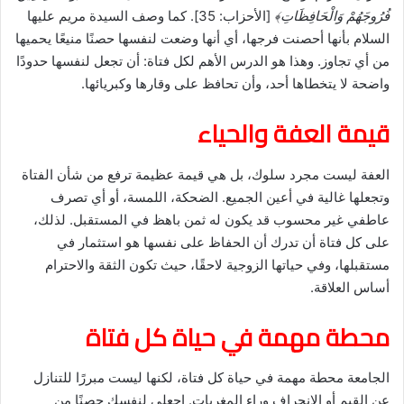
فُرُوجَهُمْ وَالْحَافِظَاتِ﴾
[الأحزاب: 35]. كما وصف السيدة مريم عليها
السلام بأنها أحصنت فرجها، أي أنها وضعت لنفسها حصنًا منيعًا يحميها
من أي تجاوز. وهذا هو الدرس الأهم لكل فتاة: أن تجعل لنفسها حدودًا
واضحة لا يتخطاها أحد، وأن تحافظ على وقارها وكبريائها.
قيمة العفة والحياء
العفة ليست مجرد سلوك، بل هي قيمة عظيمة ترفع من شأن الفتاة
وتجعلها غالية في أعين الجميع. الضحكة، اللمسة، أو أي تصرف
عاطفي غير محسوب قد يكون له ثمن باهظ في المستقبل. لذلك،
على كل فتاة أن تدرك أن الحفاظ على نفسها هو استثمار في
مستقبلها، وفي حياتها الزوجية لاحقًا، حيث تكون الثقة والاحترام
أساس العلاقة.
محطة مهمة في حياة كل فتاة
الجامعة محطة مهمة في حياة كل فتاة، لكنها ليست مبررًا للتنازل
عن القيم أو الانجراف وراء المغريات. اجعلي لنفسك حصنًا من