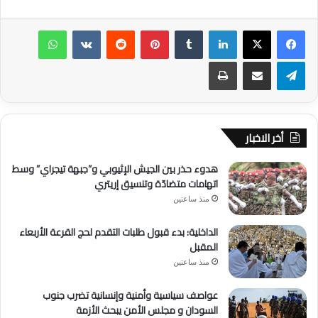
لينكدإن
‏Tumblr
بينتيريست
‏Reddit
‏VKontakte
واتساب
تيلقرام
مشاركة عبر البريد
طباعة
أخر الاخبار
هدوء حذر بين الجيش الإثيوبي و”جبهة تيجراي” وسط
اتهامات متضادّة وتنسيق إريتري
منذ ساعتين
الداخلية: بدء قبول طلبات التقدم لحج القرعة الأربعاء
المقبل
منذ ساعتين
عواصف سياسية وأمنية وإنسانية تضرب جنوب
السودان و مجلس الأمن يبحث الأزمة