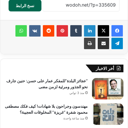
نسخ الرابط
لينكدإن
‏Tumblr
بينتيريست
‏Reddit
‏VKontakte
واتساب
تيلقرام
مشاركة عبر البريد
طباعة
أخر الاخبار
“عجائز البلدة”للمفكر عمار على حسن: حنين جارف
نحو الجذور ومرثية لزمن مضى
منذ 3 ثواني
مهندسون وجراحون بلا شهادات! كيف فكك مصطفى
محمود شفرة “غريزة” المخلوقات العجيبة؟
منذ ساعة واحدة