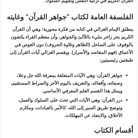
القرآن الكريم في تزكية النفس وتقويم السلوك.
الفلسفة العامة لكتاب “جواهر القرآن” وغايته
ينطلق الإمام الغزالي في كتابه من فكرة محورية؛ وهي أن القرآن
الكريم بحر زاخر مليء باللآلئ والجواهر، وأن معظم القراء يكتفون
بالوقوف على الساحل (الظاهر وتلاوة الحروف) دون الغوص في
الأعماق (فهم المقاصد والأسرار). ويقسم الغزالي آيات القرآن إلى
طبقتين رئيسيتين:
جواهر القرآن: وهي الآيات المتعلقة بمعرفة الله جل وعلا،
وصفاته، وأفعاله، والتعريف باليوم الآخر والصراط المستقيم،
ويمثل هذا القسم العلم المعرفي الأساسي.
درر القرآن: وهي الآيات التي تحث على السلوك والعمل،
وتوضح طريق السير إلى الله، كالأمر بالعبادات، ومكارم
الأخلاق، والابتعاد عن المهلكات.
أقسام الكتاب