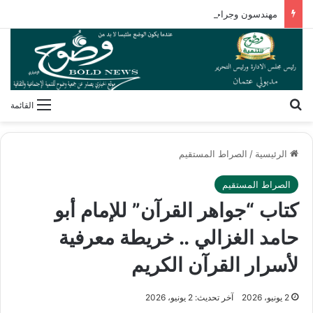
مهندسون وجراحون بلا شهادات! كيف فكك مصطفى محمود شفرة “غريزة” المخلوقات العجيبة؟
بحث عن
القائمة
الرئيسية
/
الصراط المستقيم
الصراط المستقيم
كتاب “جواهر القرآن” للإمام أبو
حامد الغزالي .. خريطة معرفية
لأسرار القرآن الكريم
2 يونيو، 2026
آخر تحديث: 2 يونيو، 2026