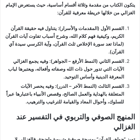
يتكون الكتاب من مقدمة وثلاثة أقسام أساسية، حيث يستعرض الإمام
الغزالي من خلالها خريطة معرفية للقرآن:
القسم الأول (المقدمات والأسرار): يتناول فيه حقيقة القرآن
الكريم، وكيفية فهم كلام الله، وشرح أسباب تفاوت آيات القرآن
(لماذا تعد سورة الإخلاص ثلث القرآن، وآية الكرسي سيدة آي
القرآن).
القسم الثاني (النمط الأرفع – الجواهر): وفيه يجمع الغزالي
الآيات التي تدور حول ذات الله وصفاته وأفعاله، ويعتبرها لباب
المعرفة الدينية وأساس التوحيد.
القسم الثالث (النمط الآخر – الدرر): وفيه يحصر الآيات
المتعلقة بالهداية والعمل الصالح، وقصص الأنبياء باعتبارها عبراً
للسلوك، وأحوال المعاد والقيامة للترغيب والترهيب.
المنهج الصوفي والتربوي في التفسير عند
الغزالي
تميز “جواهر القرآن” بمسحة صوفية وتربوية واضحة، فالغزالي لا