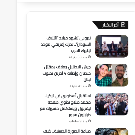
أخر الاخبار
نيروبي تشهد ميلاد “ائتلاف
السودان”.. تحرك إفريقي موحد
لإنهاء الحرب
منذ 33 دقيقة
جيش الاحتلال يعترف بمقتل
جنديين وإصابة 4 آخرين بجنوب
لبنان
منذ 41 دقيقة
استقبال أسطوري في تركيا..
محمد صلاح يطوي صفحة
ليفربول ويستكمل مسيرته مع
طرابزون سبور
منذ 9 ساعات
صناعة الصورة الذهنية.. كيف