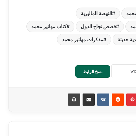
محمد
النهضة الماليزية
مد
قصص نجاح الدول
كتاب مهاتير محمد
ية حديثة
مذكرات مهاتير محمد
نسخ الرابط
بينتيريست
‏Reddit
‏VKontakte
مشاركة عبر البريد
طباعة