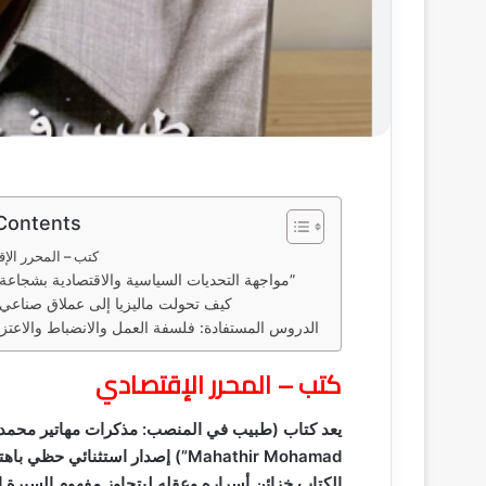
 Contents
كتب – المحرر الإقتصادي
مواجهة التحديات السياسية والاقتصادية بشجاعة “المبضع”
كيف تحولت ماليزيا إلى عملاق صناعي
الدروس المستفادة: فلسفة العمل والانضباط والاعتزاز
كتب – المحرر الإقتصادي
Mahathir Mohamad”) إصدار استثنائ
الكتاب خزائن أسراره وعقله ليتجاوز مفهوم السيرة الذا