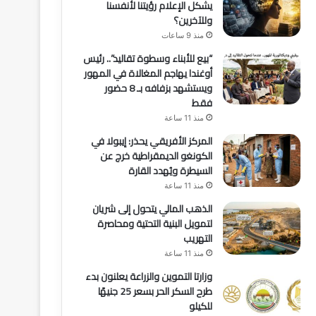
يشكل الإعلام رؤيتنا لأنفسنا
وللآخرين؟
منذ 9 ساعات
“بيع للأبناء وسطوة تقاليد”.. رئيس
أوغندا يهاجم المغالاة في المهور
ويستشهد بزفافه بـ 8 حضور
فقط
منذ 11 ساعة
المركز الأفريقي يحذر: إيبولا في
الكونغو الديمقراطية خرج عن
السيطرة ويُهدد القارة
منذ 11 ساعة
الذهب المالي يتحول إلى شريان
لتمويل البنية التحتية ومحاصرة
التهريب
منذ 11 ساعة
وزارتا التموين والزراعة يعلنون بدء
طرح السكر الحر بسعر 25 جنيهًا
للكيلو