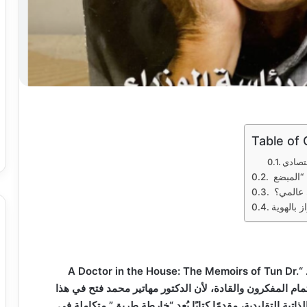
Table of
 عالمي؟
 بالهوية
يعد كتاب (طبيب في المنصب: مذكرات مهاتير محمد “A Doctor in the House: The Memoirs of Tun Dr.
ي حظي باهتمام المفكرون والقادة، لأن الدكتور مهاتير محمد فتح في هذا
تية التقليدية، مقدمًا كتابًا يُعد “خارطة طريق” متكاملة في