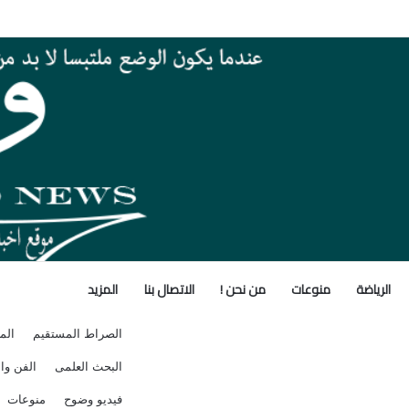
يين وإصابة 4 آخرين بجنوب لبنان
الرياضة
منوعات
من نحن !
الاتصال بنا
المزيد
الصراط المستقيم
الم
البحث العلمى
الفن وال
فيديو وضوح
منوعات