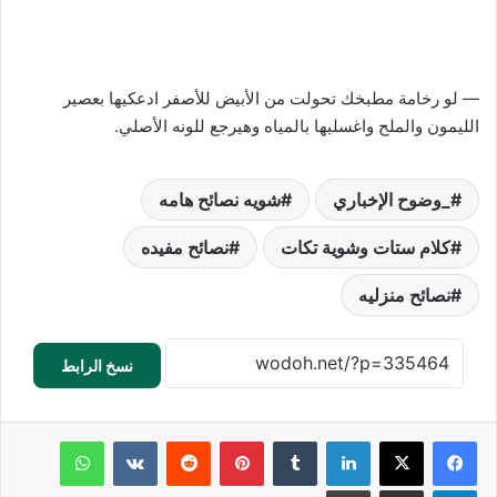
— لو رخامة مطبخك تحولت من الأبيض للأصفر ادعكيها بعصير
الليمون والملح واغسليها بالمياه وهيرجع للونه الأصلي.
_وضوح الإخباري
شويه نصائح هامه
كلام ستات وشوية تكات
نصائح مفيده
نصائح منزليه
نسخ الرابط
لينكدإن
‏Tumblr
بينتيريست
‏Reddit
‏VKontakte
واتساب
تيلقرام
مشاركة عبر البريد
طباعة