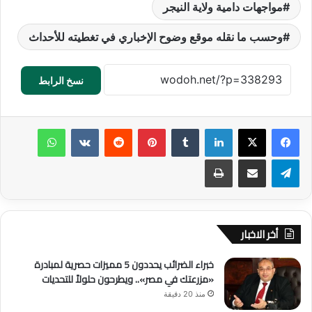
مواجهات دامية ولاية النيجر
وحسب ما نقله موقع وضوح الإخباري في تغطيته للأحداث
نسخ الرابط
لينكدإن
‏Tumblr
بينتيريست
‏Reddit
‏VKontakte
واتساب
تيلقرام
مشاركة عبر البريد
طباعة
أخر الاخبار
خبراء الضرائب يحددون 5 مميزات حصرية لمبادرة
«مزرعتك في مصر».. ويطرحون حلولاً للتحديات
منذ 20 دقيقة