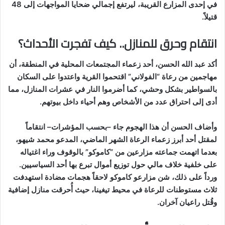
في إحدى المزارع القريبة، ليرتفع إجمالي ضحايا المواجهات إلى 48
قتيلاً.
انتقام وحرق للمنازل.. كيف تفجرت الأحداث؟
أكد عبد الله الحسن، أحد زعماء المجتمعات المحلية في المنطقة، أن
مهاجمين من رعاة “الفولاني” اقتحموا القرية واعتدوا على السكان
بالسواطير بشكل وحشي، كما أضرموا النار في عشرات المنازل، مما
أدى إلى احتراق عدد من الأشخاص وهم أحياء داخل بيوتهم.
وأضاف الحسن أن هذا الهجوم جاء –بحسب المؤشرات– انتقاماً
لمقتل أحد أبرز زعماء الرعاة الشهر الماضي، المدعو محمد شيهو،
بعدما اتهمت جماعته مزارعين من “كاموكو” بالوقوف وراء اغتياله
على خلفية خلاف مالي حول توزيع أموال تبرع بها أحد السياسيين.
ورداً على ذلك، شن مزارعو كاموكو لاحقاً هجمات مضادة استهدفت
ثلاث مستوطنات للرعاة في محيط تيغينا، حيث أُحرقت منازل إضافية
وقُتل راعيان آخران.