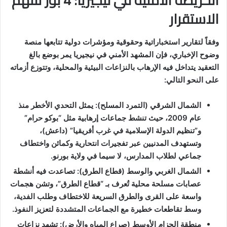
الخريطة الأمنية في نيجيريا: 4 بؤر تلتهم
الاستقرار
وفقاً لتقارير استخباراتية وحقوقية ومؤشرات دولية تتابعها منصة
وضوح الإخباري، فإن المشهد الأمني في نيجيريا يمر بوضع بالغ
التعقيد يتداخل فيه الإرهاب بالنزاعات البيئية والمحلية، وتتوزع أزماته
على النحو التالي:
الشمال الشرقي (التمرد المسلح): يمثل التحدي الأخطر منذ
عام 2009، حيث تنشط جماعات إرهابية مثل “بوكو حرام”
و”تنظيم الدولة الإسلامية في غرب أفريقيا” (داعش)،
وتستهدف المدنيين عبر تفجيرات انتحارية وكمائن واختطاف
جماعي لطلاب المدارس، لا سيما في ولاية بورنو.
الشمال الغربي والوسط (قطاع الطرق): تصاعدت فيه أنشطة
عصابات مسلحة محلية تُعرف بـ “قطاع الطرق”، وتشن هجمات
واسعة على القرى والطرق السريعة للاختطاف وطلب الفدية،
وسط تقاطعات خطيرة مع الجماعات المتشددة لتعزيز النفوذ.
منطقة الحزام الأوسط (صراع المياه والأرض): تشهد نزاعات