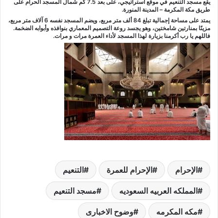
يقع مسجد التنعيم في موقع استراتيجي، على بعد 7.5 كم شمال المسجد الحرام على
طريق مكة المكرمة – المدينة المنورة.
يمتد على مساحة إجمالية تبلغ 84 ألف متر مربع، ويضم المسجد نفسه 6 آلاف متر مربع،
مزينًا بمنارتين شامختين، وهو يجسد روعة التصميم المعماري بنوافذه وأبوابه الضخمة.
فاللهم يا رب أكرمنا بزيارة لهذا المسجد لأداء العمرة مرات و مرات.
الإحرام
الإحرام للعمرة
التنعيم
المملكه العربيه السعوديه
مسجد التنعيم
مكه المكرمه
وضوح الاخبارى