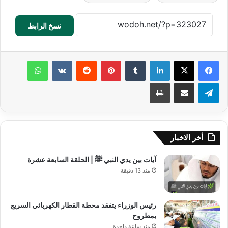
نسخ الرابط
لينكدإن
‏Tumblr
بينتيريست
‏Reddit
‏VKontakte
واتساب
تيلقرام
مشاركة عبر البريد
طباعة
أخر الاخبار
آيات بين يدي النبي ﷺ | الحلقة السابعة عشرة
منذ 13 دقيقة
رئيس الوزراء يتفقد محطة القطار الكهربائي السريع
بمطروح
منذ ساعة واحدة