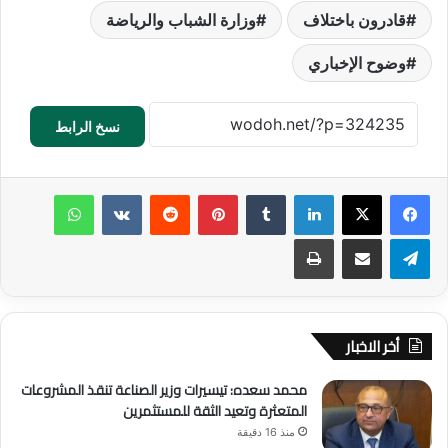
قادرون باختلاف
وزارة الشباب والرياضة
وضوح الإخباري
نسخ الرابط
لينكدإن
‏Tumblr
بينتيريست
‏Reddit
‏VKontakte
واتساب
تيلقرام
مشاركة عبر البريد
طباعة
أخر الاخبار
محمد سعده: تيسيرات وزير الصناعة تنقذ المشروعات
المتعثرة وتعيد الثقة للمستثمرين
منذ 16 دقيقة