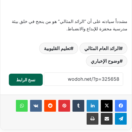
مشدداً سيادته على أن “الرائد المثالي” هو من ينجح في خلق بيئة
مدرسية محفزة للإبداع والانضباط.
الرائد العام المثالي
تعليم القليوبية
وضوح الإخباري
نسخ الرابط
لينكدإن
‏Tumblr
بينتيريست
‏Reddit
‏VKontakte
واتساب
تيلقرام
مشاركة عبر البريد
طباعة