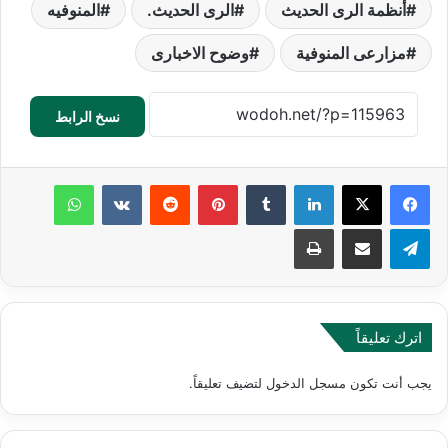
أنظمة الرى الحديث
الرى الحديث.
المنوفيه
مزارعى المنوفية
وضوح الاخبارى
نسخ الرابط
لينكدإن
‏Tumblr
بينتيريست
‏Reddit
‏VKontakte
واتساب
تيلقرام
مشاركة عبر البريد
طباعة
اترك تعليقاً
يجب أنت تكون
مسجل الدخول
لتضيف تعليقاً.