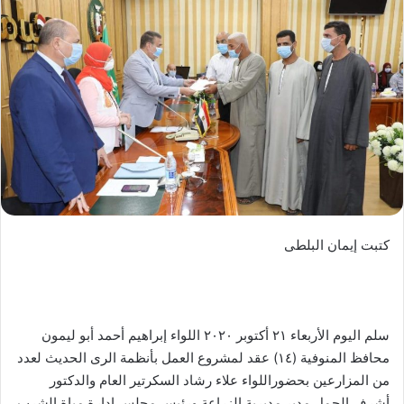
كتبت إيمان البلطى
سلم اليوم الأربعاء ٢١ أكتوبر ٢٠٢٠ اللواء إبراهيم أحمد أبو ليمون
محافظ المنوفية (١٤) عقد لمشروع العمل بأنظمة الرى الحديث لعدد
من المزارعين بحضوراللواء علاء رشاد السكرتير العام والدكتور
أشرف الجمل مدير مديرية الزراعة ورئيس مجلس إدارة مياة الشرب