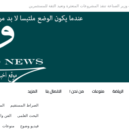
الأفريقي.. كيف تُعيد مقديشو رسم خارطة التحالفات العابرة للقارات؟
الرياضة
منوعات
من نحن !
الاتصال بنا
المزيد
الصراط المستقيم
الم
البحث العلمى
الفن وال
فيديو وضوح
منوعات