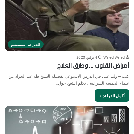
الصراط المستقيم
Waled Waled
4 يوليو، 2026
أمراض القلوب … وطرق العلاج
كتب – وليد على في الدرس الاسبوعي لفضيلة الشيخ طه عبد الجواد من
علماء الجمعية الشرعية ، تكلم الشيخ حول…
أكمل القراءة »