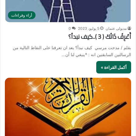
أراء وقراءات
مدبولى عتمان
5 يوليو، 2023
0
أَعْرِفُ ذَاتُكَ ( 3 )..كيف نبدأ؟
بقلم / مدحت مرسي كيف نبدأ؟ بعد ان تعرفنا على النقاط التالية من
الرسالتين السابقتين انه : *ينبغي لنا أن…
أكمل القراءة »