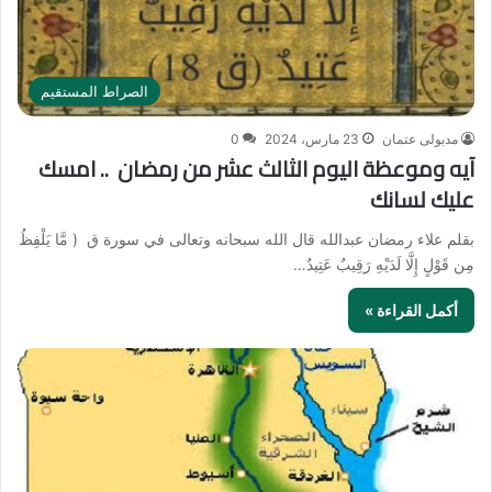
الصراط المستقيم
مدبولى عتمان
23 مارس، 2024
0
آيه وموعظة اليوم الثالث عشر من رمضان .. امسك
عليك لسانك
بقلم علاء رمضان عبدالله قال الله سبحانه وتعالى في سورة ق ( مَّا يَلْفِظُ
مِن قَوْلٍ إِلَّا لَدَيْهِ رَقِيبٌ عَتِيدٌ…
أكمل القراءة »