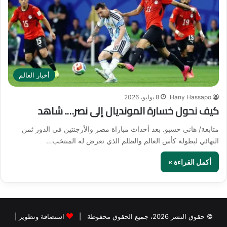
أخبار العالم
Hany Hassapo
8 يوليو، 2026
كيف نحول خسارة المونديال إلى نصر…. شاهد
متابعة/ هاني حسبو. بعد أحداث مباراة مصر والأرجنتين في الدور ثمن
النهائي لبطولة كأس العالم والظلم الذي تعرض له المنتخب…
أكمل القراءة »
© حقوق النشر 2026، جميع الحقوق محفوظة |
استضافة وتطوير |