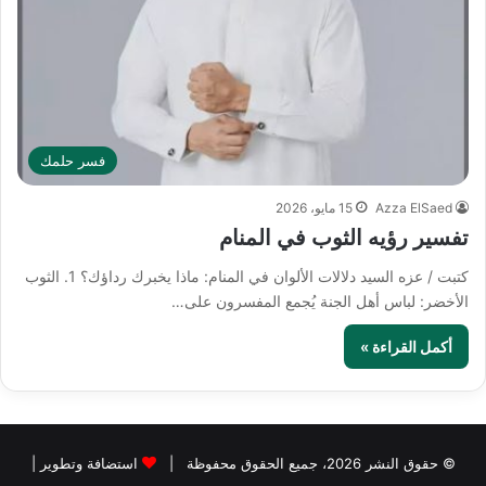
فسر حلمك
Azza ElSaed
15 مايو، 2026
تفسير رؤيه الثوب في المنام
كتبت / عزه السيد دلالات الألوان في المنام: ماذا يخبرك رداؤك؟ 1. الثوب
الأخضر: لباس أهل الجنة يُجمع المفسرون على…
أكمل القراءة »
© حقوق النشر 2026، جميع الحقوق محفوظة |
استضافة وتطوير |