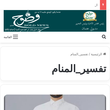
اقتحامات جديدة للأقصى وتصاعد المخططات الاستيطانية لتطويق المسجد ومحيطه
بحث عن
القائمة
الرئيسية
/
تفسير_المنام
تفسير_المنام