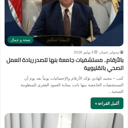
صحة و جمال
مدبولى عتمان
5 يوليو، 2026
بالأرقام.. مستشفيات جامعة بنها تتصدر ريادة العمل
الصحي بالقليوبية
كتب – محمد الهادي تؤكد الأرقام والإحصائيات يوماً بعد يوم أن
المستشفيات الجامعية ببنها باتت بمثابة العمود الفقري للمنظومة
الصحية…
أكمل القراءة »