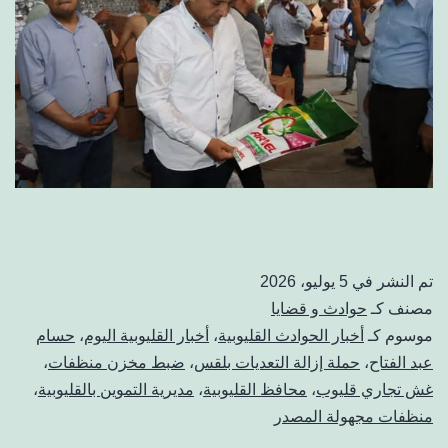
تم النشر في
5 يوليو، 2026
مصنف كـ
حوادث و قضايا
موسوم كـ
أخبار الحوادث القليوبية
،
أخبار القليوبية اليوم
،
حسام
عبد الفتاح
،
حملة إزالة التعديات بلقس
،
ضبط مخزن منظفات
،
غش تجاري قليوب
،
محافظ القليوبية
،
مديرية التموين بالقليوبية
،
منظفات مجهولة المصدر