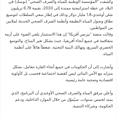
وكشفت “المؤسسة الوطنية للمياه والصرف الصحي” (نوسك) في
البلاد عن خطة استراتيجية ممتدة إلى 2030، بقيمة 6.79 تريليون
شلن أوغندي،1.8 مليار دولار وذلك في إطار سعي السلطات لتوسيع
نطاق وصول المياه النظيفة وأنظمة الصرف الصحي الحديثة لملايين
من المواطنين.
وقالت منصة “بيزنس أفريكا” إن هذا الاستثمار يلقي الضوء على أزمة
متفاقمة في جميع أنحاء أفريقيا، حيث يشكل تغير المناخ، والتوسع
الحضري السريع، وتهالك البنية التحتية، ضغطاً هائلاً على أنظمة
المياه.
وِأشارت إلى أن الحكومات في جميع أنحاء القارة تتعامل، بشكل
متزايد مع الأمن المائي ليس كقضية اجتماعية فحسب بل كأولوية
اقتصادية وصحية عامة رئيسية.
وأعلن مرفق المياه والصرف الصحي الأوغندي أن البرنامج، الذي
يمتد لخمس سنوات، سيُموّل من خلال الموارد الداخلية، ودعم
الحكومة، وشركاء التنمية.