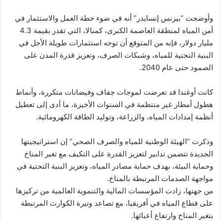
وأوضحت “بيزنس إنسايدر” أنه في ضوء خطة العمل والاستثمار في
أمن المياه لمنطقة العاصمة الكبرى، كمبالا، التي تقدر بقيمة 4.3
مليار دولار، فإنه من المتوقع أن توجه استثمارات طويلة الأجل في
البنية التحتية للمياه، وشبكات الصرف، وتعزيز قدرة المدن على
الصمود حتى عام 2040.
كانت أوغندا قد تعرضت لموجات جفاف وفيضانات متكررة، وأنماط
هطول أمطار غير منتظمة في السنوات الأخيرة، ما أدى إلى تعطيل
أنظمة إمدادات المياه، والزراعة، وتوليد الطاقة الكهرومائية.
وذكرت “الهيئة الوطنية للمياه والصرف الصحي” إن استراتيجيتها
الجديدة تتضمن تدابير لتعزيز القدرة على التكيف مع تغير المناخ
وحماية البيئة، بهدف حماية مصادر المياه، وتعزيز البنية التحتية في
مواجهة الصدمات المرتبطة بالمناخ.
من جهتها، زادت المؤسسات المالية والتنموية العالمية من تركيزها
على قطاع المياه في أفريقيا، مع تصاعد وتيرة الكوارث المرتبطة
بتغير المناخ وارتفاع أعبائها.