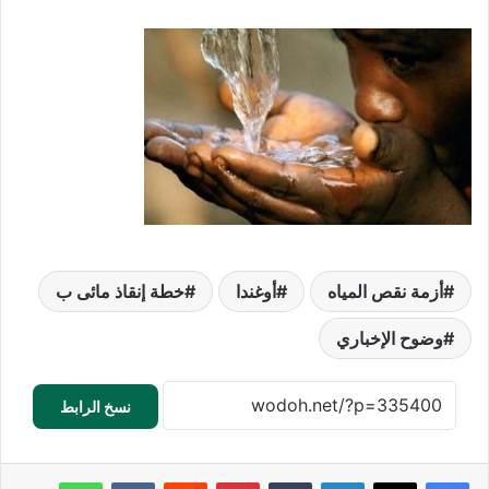
أزمة نقص المياه
أوغندا
خطة إنقاذ مائى ب
وضوح الإخباري
نسخ الرابط
لينكدإن
‏Tumblr
بينتيريست
‏Reddit
‏VKontakte
واتساب