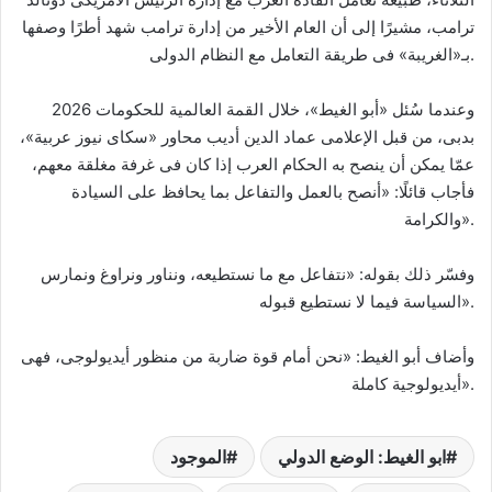
ترامب، مشيرًا إلى أن العام الأخير من إدارة ترامب شهد أطرًا وصفها
بـ«الغريبة» فى طريقة التعامل مع النظام الدولى.
وعندما سُئل «أبو الغيط»، خلال القمة العالمية للحكومات 2026
بدبى، من قبل الإعلامى عماد الدين أديب محاور «سكاى نيوز عربية»،
عمّا يمكن أن ينصح به الحكام العرب إذا كان فى غرفة مغلقة معهم،
فأجاب قائلًا: «أنصح بالعمل والتفاعل بما يحافظ على السيادة
والكرامة».
وفسّر ذلك بقوله: «نتفاعل مع ما نستطيعه، ونناور ونراوغ ونمارس
السياسة فيما لا نستطيع قبوله».
وأضاف أبو الغيط: «نحن أمام قوة ضاربة من منظور أيديولوجى، فهى
أيديولوجية كاملة».
ابو الغيط: الوضع الدولي
الموجود