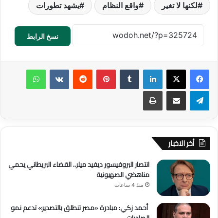
لكنها لا تغير
واقع النظام
يشهد تطورات
نسخ الرابط
لينكدإن
‏Tumblr
بينتيريست
‏Reddit
‏VKontakte
واتساب
تيلقرام
مشاركة عبر البريد
طباعة
أخر الاخبار
انتصار البروفيسور ديفيد ميلر.. القضاء البريطاني يحمي
مناهضي الصهيونية
منذ 4 ساعات
أحمد زكي: مبادرة «مصر تنطلق بالتصدير» تدعم نمو