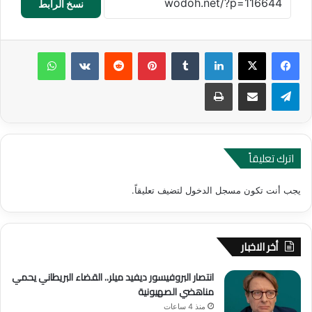
نسخ الرابط
لينكدإن
‏Tumblr
بينتيريست
‏Reddit
‏VKontakte
واتساب
تيلقرام
مشاركة عبر البريد
طباعة
اترك تعليقاً
يجب أنت تكون
مسجل الدخول
لتضيف تعليقاً.
أخر الاخبار
انتصار البروفيسور ديفيد ميلر.. القضاء البريطاني يحمي
مناهضي الصهيونية
منذ 4 ساعات