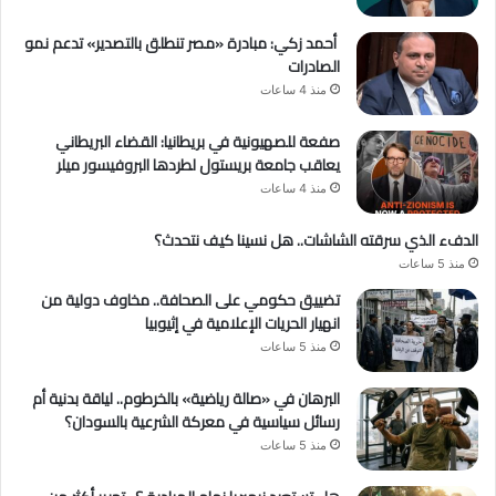
أحمد زكي: مبادرة «مصر تنطلق بالتصدير» تدعم نمو
الصادرات
منذ 4 ساعات
صفعة للصهيونية في بريطانيا: القضاء البريطاني
يعاقب جامعة بريستول لطردها البروفيسور ميلر
منذ 4 ساعات
الدفء الذي سرقته الشاشات.. هل نسينا كيف نتحدث؟
منذ 5 ساعات
تضييق حكومي على الصحافة.. مخاوف دولية من
انهيار الحريات الإعلامية في إثيوبيا
منذ 5 ساعات
البرهان في «صالة رياضية» بالخرطوم.. لياقة بدنية أم
رسائل سياسية في معركة الشرعية بالسودان؟
منذ 5 ساعات